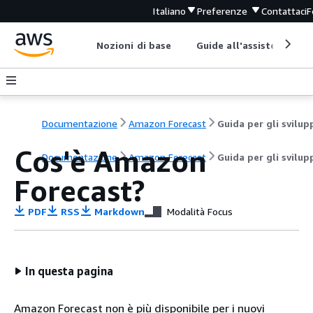
Italiano
Preferenze
Contattaci
F
Nozioni di base
Guide all'assistenza
Documentazione
Amazon Forecast
Cos'è Amazon
Documentazione
Amazon Forecast
Guida per gli svilup
Forecast?
PDF
RSS
Markdown
Modalità Focus
In questa pagina
Amazon Forecast non è più disponibile per i nuovi