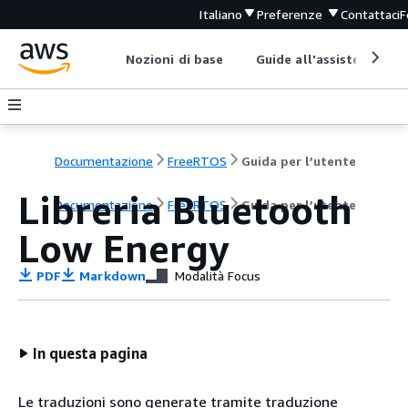
Italiano
Preferenze
Contattaci
F
Nozioni di base
Guide all'assistenza
Documentazione
FreeRTOS
Guida per l’utente
Libreria Bluetooth
Documentazione
FreeRTOS
Guida per l’utente
Low Energy
PDF
Markdown
Modalità Focus
In questa pagina
Le traduzioni sono generate tramite traduzione