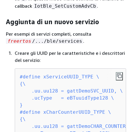
callback
.
IotBle_SetCustomAdvCb
Aggiunta di un nuovo servizio
Per esempi di servizi completi, consulta
.
freertos
/.../ble/services
Creare gli UUID per le caratteristiche e i descrittori
del servizio:
#
define
{
\

    .uu.uu128 = gattDemoSVC_UUID, \

    .ucType   = eBTuuidType128 \

}
#
define
{
\

    .uu.uu128 = gattDemoCHAR_COUNTER_U