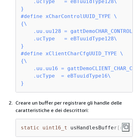
    .ucType   = eBTuuidType128\

}
#
define
{
\

    .uu.uu128 = gattDemoCHAR_CONTROL_U
    .ucType   = eBTuuidType128\

}
#
define
{
\

    .uu.uu16 = gattDemoCLIENT_CHAR_CFG
    .ucType  = eBTuuidType16\

}
Creare un buffer per registrare gli handle delle
caratteristiche e dei descrittori:
static
uint16_t
 usHandlesBuffer[egattD