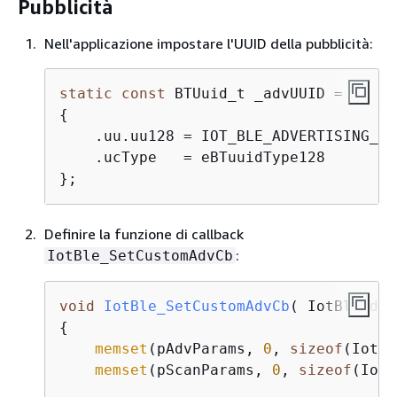
Pubblicità
Nell'applicazione impostare l'UUID della pubblicità:
static
const
{
    .uu.uu128 = IOT_BLE_ADVERTISING_UUI
    .ucType   = eBTuuidType128

};
Definire la funzione di callback
:
IotBle_SetCustomAdvCb
void
IotBle_SetCustomAdvCb
( IotBleAdve
{
memset
(pAdvParams, 
0
, 
sizeof
(IotBl
memset
(pScanParams, 
0
, 
sizeof
(IotB