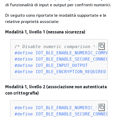
di funzionalità di input e output per confronti numerici.
Di seguito sono riportate le modalità supportate e le
relative proprietà associate:
Modalità 1, livello 1 (nessuna sicurezza)
/* Disable numeric comparison */
#
define
 IOT_BLE_ENABLE_NUMERIC_COMPARIS
#
define
 IOT_BLE_ENABLE_SECURE_CONNECTIO
#
define
 IOT_BLE_INPUT_OUTPUT           
#
define
 IOT_BLE_ENCRYPTION_REQUIRED    
Modalità 1, livello 2 (associazione non autenticata
con crittografia)
#
define
 IOT_BLE_ENABLE_NUMERIC_COMPARIS
#
define
 IOT_BLE_ENABLE_SECURE_CONNECTIO