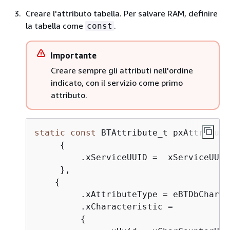
Creare l'attributo tabella. Per salvare RAM, definire
la tabella come
.
const
Importante
Creare sempre gli attributi nell'ordine
indicato, con il servizio come primo
attributo.
static
const
 BTAttribute_t pxAttribute
{
         .xServiceUUID =  xServiceUUID
     },

{
         .xAttributeType = eBTDbCharac
         .xCharacteristic = 

{