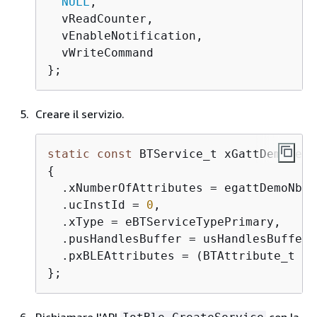
NULL
,

  vReadCounter,

  vEnableNotification,

  vWriteCommand

};
Creare il servizio.
static
const
{
  .xNumberOfAttributes = egattDemoNbAt
  .ucInstId = 
0
,

  .xType = eBTServiceTypePrimary,

  .pusHandlesBuffer = usHandlesBuffer,

  .pxBLEAttributes = (BTAttribute_t *)
};