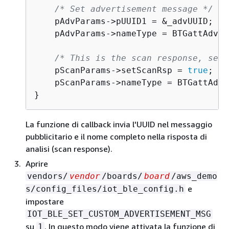
/* Set advertisement message */
    pAdvParams->pUUID1 = &_advUUID;

    pAdvParams->nameType = BTGattAdvNa
/* This is the scan response, set 
    pScanParams->setScanRsp = 
true
;

    pScanParams->nameType = BTGattAdvN
}
La funzione di callback invia l'UUID nel messaggio
pubblicitario e il nome completo nella risposta di
analisi (scan response).
Aprire
vendors/
vendor
/boards/
board
/aws_demo
e
s/config_files/iot_ble_config.h
impostare
IOT_BLE_SET_CUSTOM_ADVERTISEMENT_MSG
su
. In questo modo viene attivata la funzione di
1