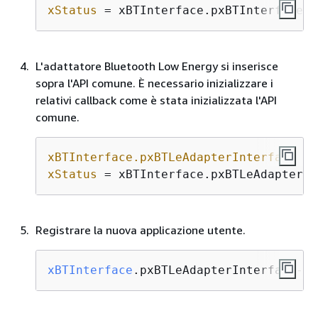
xStatus
 = xBTInterface.pxBTInterface->
L'adattatore Bluetooth Low Energy si inserisce
sopra l'API comune. È necessario inizializzare i
relativi callback come è stata inizializzata l'API
comune.
xBTInterface.pxBTLeAdapterInterface
 = 
xStatus
 = xBTInterface.pxBTLeAdapterIn
Registrare la nuova applicazione utente.
xBTInterface
.pxBTLeAdapterInterface->p