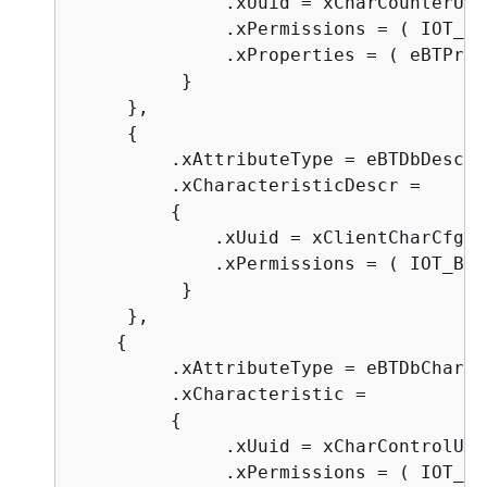
              .xUuid = xCharCounterUUI
              .xPermissions = ( IOT_BL
              .xProperties = ( eBTProp
          }

     },

{
         .xAttributeType = eBTDbDescri
         .xCharacteristicDescr =

{
             .xUuid = xClientCharCfgUU
             .xPermissions = ( IOT_BLE
          }

     },

{
         .xAttributeType = eBTDbCharac
         .xCharacteristic = 

{
              .xUuid = xCharControlUUI
              .xPermissions = ( IOT_BL