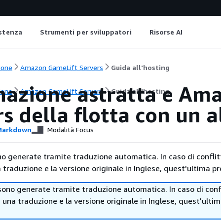
istenza
Strumenti per sviluppatori
Risorse AI
ione
Amazon GameLift Servers
Guida all'hosting
nazione astratta e Am
ione
Amazon GameLift Servers
Guida all'hosting
s della flotta con un a
arkdown
Modalità Focus
no generate tramite traduzione automatica. In caso di conflitt
traduzione e la versione originale in Inglese, quest'ultima pr
sono generate tramite traduzione automatica. In caso di confl
i una traduzione e la versione originale in Inglese, quest'ulti