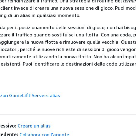
er reindirizzare il traffico. Una strategia di routing del
termi
client invece di creare una nuova sessione di gioco. Puoi modi
ing di un alias in qualsiasi momento.
oda per il posizionamento delle sessioni di gioco, non hai biso
izzare il traffico quando sostituisci una flotta. Con una coda, 
giungere la nuova flotta e rimuovere quella vecchia. Quest
 giocatori, perché le nuove richieste di sessioni di gioco vengo
maticamente utilizzando la nuova flotta. Non ha alcun impat
 esistenti. Puoi identificare le destinazioni delle code utilizz
zon GameLift Servers alias
essivo:
Creare un alias
edente:
Collabora con l'agente