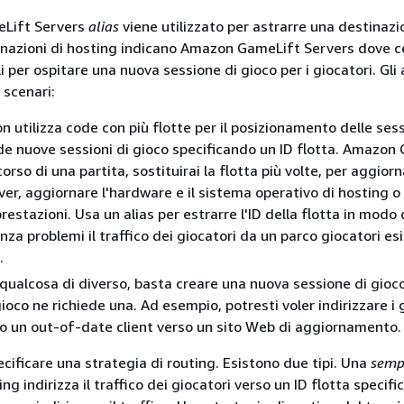
Lift Servers
alias
viene utilizzato per astrarre una destinazi
inazioni di hosting indicano Amazon GameLift Servers dove c
li per ospitare una nuova sessione di gioco per i giocatori. Gli 
 scenari:
on utilizza code con più flotte per il posizionamento delle sess
ede nuove sessioni di gioco specificando un ID flotta. Amazon
orso di una partita, sostituirai la flotta più volte, per aggior
ver, aggiornare l'hardware e il sistema operativo di hosting o 
restazioni. Usa un alias per estrarre l'ID della flotta in modo
nza problemi il traffico dei giocatori da un parco giocatori es
.
 qualcosa di diverso, basta creare una nuova sessione di gio
gioco ne richiede una. Ad esempio, potresti voler indirizzare i 
no un out-of-date client verso un sito Web di aggiornamento.
cificare una strategia di routing. Esistono due tipi. Una
semp
ng indirizza il traffico dei giocatori verso un ID flotta specifi