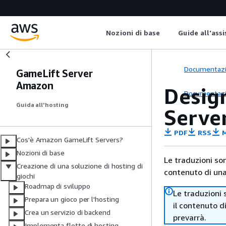
Nozioni di base
Guide all'ass
Documentaz
GameLift Server
Amazon
Desig
Documentaz
Guida all'hosting
Server
PDF
RSS
M
Cos'è Amazon GameLift Servers?
Nozioni di base
Le traduzioni so
Creazione di una soluzione di hosting di
contenuto di una 
giochi
Roadmap di sviluppo
Le traduzioni 
Prepara un gioco per l'hosting
il contenuto d
Crea un servizio di backend
prevarrà.
Implementa flotte di hosting