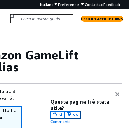
Italiano
Preferenze
Contattaci
Feedback
Crea un Account AWS
azon GameLift
lias
o tra il
evarrà.
Questa pagina ti è stata
utile?
itto tra
Sì
No
ma
Commenti