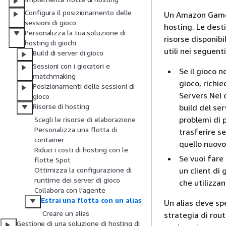
Configura il posizionamento delle
Un Amazon Game
sessioni di gioco
hosting. Le dest
Personalizza la tua soluzione di
risorse disponibi
hosting di giochi
utili nei seguenti
Build di server di gioco
Sessioni con i giocatori e
Se il gioco n
matchmaking
gioco, richi
Posizionamenti delle sessioni di
Servers Nel c
gioco
Risorse di hosting
build del ser
problemi di p
Scegli le risorse di elaborazione
Personalizza una flotta di
trasferire se
container
quello nuovo
Riduci i costi di hosting con le
Se vuoi fare
flotte Spot
un client di 
Ottimizza la configurazione di
runtime dei server di gioco
che utilizza
Collabora con l'agente
Estrai una flotta con un alias
Un alias deve spe
Creare un alias
strategia di routi
Gestione di una soluzione di hosting di