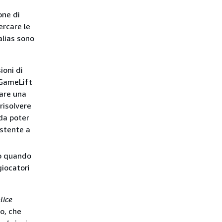
one di
ercare le
alias sono
ioni di
 GameLift
nare una
risolvere
 da poter
istente a
co quando
giocatori
lice
co, che