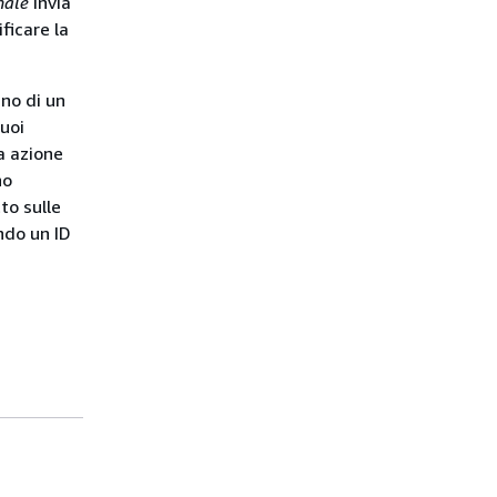
nale
invia
ficare la
gno di un
puoi
a azione
no
to sulle
ando un ID