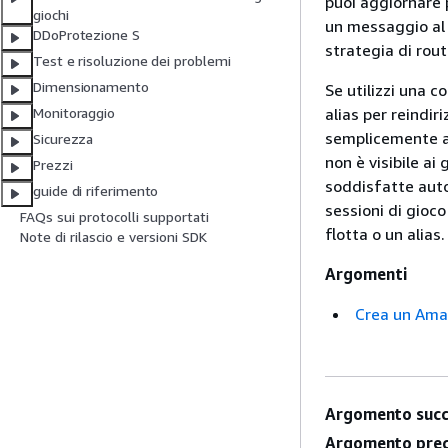
puoi aggiornare p
giochi
un messaggio al 
DDoProtezione S
strategia di rout
Test e risoluzione dei problemi
Dimensionamento
Se utilizzi una c
alias per reindir
Monitoraggio
semplicemente ag
Sicurezza
non è visibile ai
Prezzi
soddisfatte auto
guide di riferimento
sessioni di gioco
FAQs sui protocolli supportati
flotta o un alias.
Note di rilascio e versioni SDK
Argomenti
Crea un Ama
Argomento succ
Argomento prec