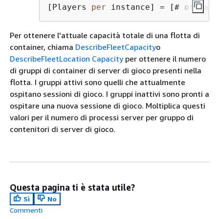
[Players 
per
 instance] 
=
 [# 
of
 game
Per ottenere l'attuale capacità totale di una flotta di
container, chiama
DescribeFleetCapacity
o
DescribeFleetLocation Capacity
per ottenere il numero
di gruppi di container di server di gioco presenti nella
flotta. I gruppi attivi sono quelli che attualmente
ospitano sessioni di gioco. I gruppi inattivi sono pronti a
ospitare una nuova sessione di gioco. Moltiplica questi
valori per il numero di processi server per gruppo di
contenitori di server di gioco.
Questa pagina ti è stata utile?
Sì
No
Commenti