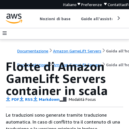
Italiano
Preferenze
Contattaci
F
Nozioni di base
Guide all'assistenza
Documentazione
Amazon GameLift Servers
Flotte di Amazon
Documentazione
Amazon GameLift Servers
Guida all'h
GameLift Servers
container in scala
PDF
RSS
Markdown
Modalità Focus
Le traduzioni sono generate tramite traduzione
automatica. In caso di conflitto tra il contenuto di una
traduzione e la versione originale in Inglese,