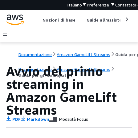
Italiano
Preferenze
Contattaci
F
Nozioni di base
Guide all'assistenza
Documentazione
Amazon GameLift Streams
Avvio del primo
Documentazione
Amazon GameLift Streams
Guida per gli sviluppatori
streaming in
Amazon GameLift
Streams
PDF
Markdown
Modalità Focus