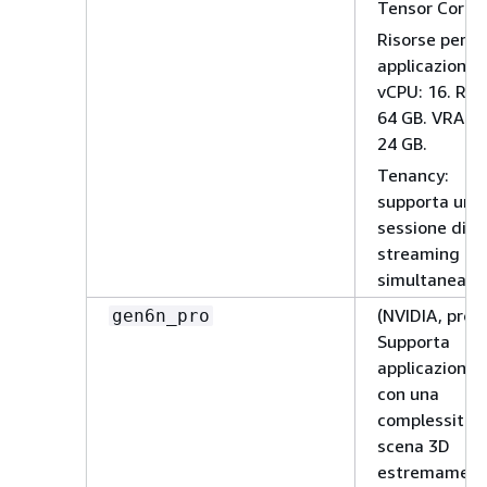
Tensor Core.
Risorse per
applicazione:
vCPU: 16. RA
64 GB. VRAM:
24 GB.
Tenancy:
supporta una
sessione di
streaming
simultanea.
(NVIDIA, pro)
gen6n_pro
Supporta
applicazioni
con una
complessità d
scena 3D
estremament