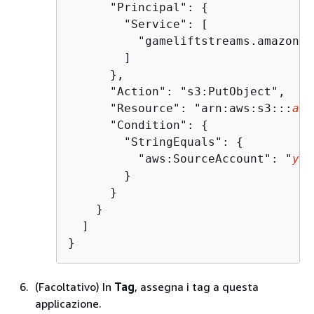
      "Principal": 
{
        "Service": [

          "gameliftstreams.amazonaw
        ]

      },

      "Action": "s3:PutObject",

      "Resource": "arn:aws:s3:::
amz
      "Condition": 
{
        "StringEquals": 
{
          "aws:SourceAccount": "
you
        }

      }

    }

  ]

}
(Facoltativo) In
Tag
, assegna i tag a questa
applicazione.