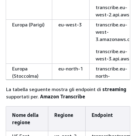
transcribe.eu-
west-2.api.aws
Europa (Parigi)
eu-west-3
transcribe.eu-
west-
3.amazonaws.co
transcribe.eu-
west-3.api.aws
Europa
eu-north-1
transcribe.eu-
(Stoccolma)
north-
1.amazonaws.co
La tabella seguente mostra gli endpoint di
streaming
transcribe.eu-
supportati per.
Amazon Transcribe
north-1.api.aws
Europa
eu-
transcribe.eu-
Nome della
Regione
Endpoint
(Zurigo)
central-2
central-
regione
2.amazonaws.co
US East
us-east-2
transcribestreamin