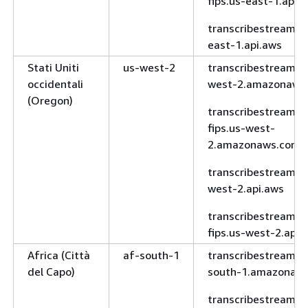
fips.us-east-1.api.
gov-east-
transcribestreamin
1.api.aws
east-1.api.aws
fips.transcribe.us
Stati Uniti
us-west-2
transcribestreamin
gov-east-
occidentali
west-2.amazonaws
1.amazonaws.co
(Oregon)
transcribestreamin
transcribe-
fips.us-west-
fips.us-gov-east-
2.amazonaws.com
1.api.aws
transcribestreamin
AWS GovCloud
us-gov-
transcribe.us-
west-2.api.aws
(US-West)
west-1
gov-west-
1.amazonaws.co
transcribestreamin
fips.us-west-2.api.
transcribe-
fips.us-gov-west-
Africa (Città
af-south-1
transcribestreamin
1.api.aws
del Capo)
south-1.amazonaw
fips.transcribe.us
transcribestreamin