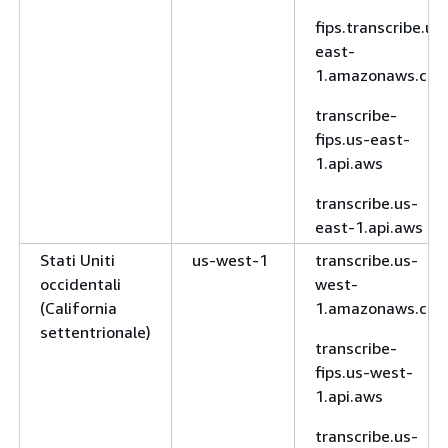
fips.transcribe.us
east-
1.amazonaws.co
transcribe-
fips.us-east-
1.api.aws
transcribe.us-
east-1.api.aws
Stati Uniti
us-west-1
transcribe.us-
occidentali
west-
(California
1.amazonaws.co
settentrionale)
transcribe-
fips.us-west-
1.api.aws
transcribe.us-