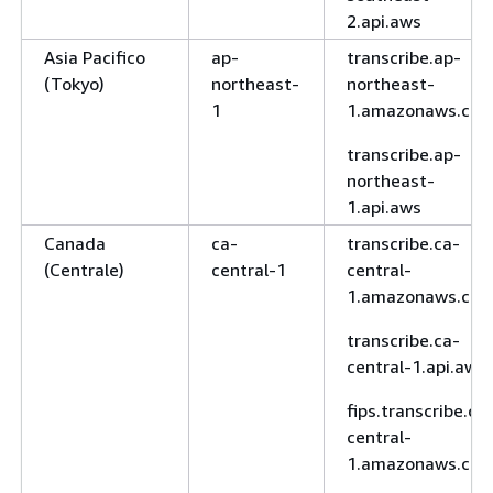
2.api.aws
Asia Pacifico
ap-
transcribe.ap-
(Tokyo)
northeast-
northeast-
1
1.amazonaws.co
transcribe.ap-
northeast-
1.api.aws
Canada
ca-
transcribe.ca-
(Centrale)
central-1
central-
1.amazonaws.co
transcribe.ca-
central-1.api.aws
fips.transcribe.ca
central-
1.amazonaws.co