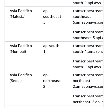
gov-west-
south-1.api.aws
1.amazonaws.co
Asia Pacifico
ap-
transcribestreamin
(Malesia)
southeast-
southeast-
transcribe.us-
5
5.amazonaws.com
gov-west-
1.api.aws
transcribestreamin
southeast-5.api.aw
Asia Pacifico
ap-south-
transcribestreamin
(Mumbai)
1
south-1.amazonaw
transcribestreamin
south-1.api.aws
Asia Pacifico
ap-
transcribestreamin
(Seoul)
northeast-
northeast-
2
2.amazonaws.com
transcribestreamin
northeast-2.api.aw