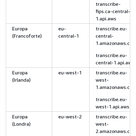
transcribe-
fips.ca-central-
1.api.aws
Europa
eu-
transcribe.eu-
(Francoforte)
central-1
central-
1.amazonaws.co
transcribe.eu-
central-1.api.aws
Europa
eu-west-1
transcribe.eu-
(Irlanda)
west-
1.amazonaws.co
transcribe.eu-
west-1.api.aws
Europa
eu-west-2
transcribe.eu-
(Londra)
west-
2.amazonaws.co