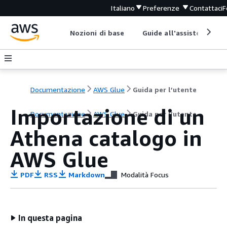
Italiano
Preferenze
Contattaci
F
Nozioni di base
Guide all'assistenza
Documentazione
AWS Glue
Guida per l’utente
Importazione di un
Documentazione
AWS Glue
Guida per l’utente
Athena catalogo in
AWS Glue
PDF
RSS
Markdown
Modalità Focus
In questa pagina