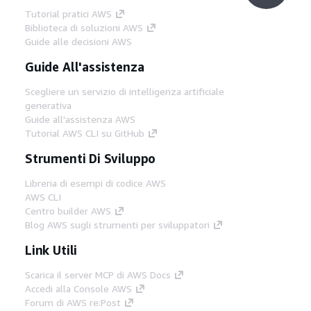
Tutorial pratici AWS
Biblioteca di soluzioni AWS
Guide alle decisioni AWS
Guide All'assistenza
Scegliere un servizio di intelligenza artificiale
generativa
Guide all'assistenza AWS
Tutorial AWS CLI su GitHub
Strumenti Di Sviluppo
Libreria di esempi di codice AWS
AWS CLI
Centro builder AWS
Blog AWS sugli strumenti per sviluppatori
Link Utili
Scarica il server MCP di AWS Docs
Accedi alla Console AWS
Forum di AWS re:Post