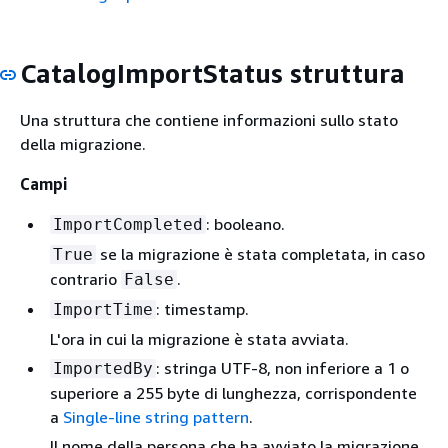
CatalogImportStatus struttura
Una struttura che contiene informazioni sullo stato
della migrazione.
Campi
: booleano.
ImportCompleted
se la migrazione è stata completata, in caso
True
contrario
.
False
: timestamp.
ImportTime
L'ora in cui la migrazione è stata avviata.
: stringa UTF-8, non inferiore a 1 o
ImportedBy
superiore a 255 byte di lunghezza, corrispondente
a
Single-line string pattern
.
Il nome della persona che ha avviato la migrazione.