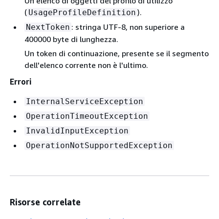
Un elenco di oggetti del profilo di utilizzo
(
).
UsageProfileDefinition
: stringa UTF-8, non superiore a
NextToken
400000 byte di lunghezza.
Un token di continuazione, presente se il segmento
dell'elenco corrente non è l'ultimo.
Errori
InternalServiceException
OperationTimeoutException
InvalidInputException
OperationNotSupportedException
Risorse correlate