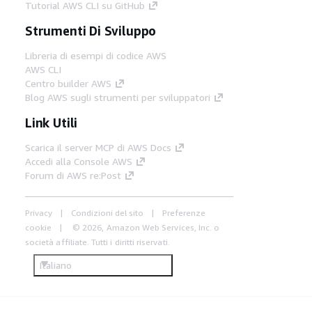
Tutorial AWS CLI su GitHub
Strumenti Di Sviluppo
Libreria di esempi di codice AWS
AWS CLI
Centro builder AWS
Blog AWS sugli strumenti per sviluppatori
Link Utili
Scarica il server MCP di AWS Docs
Accedi alla Console AWS
Forum di AWS re:Post
Privacy
Condizioni del sito
Preferenze
cookie
© 2026, Amazon Web Services, Inc. o
società affiliate. Tutti i diritti riservati.
Italiano