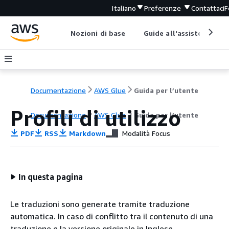
Italiano
Preferenze
Contattaci
F
Nozioni di base
Guide all'assistenza
Documentazione
AWS Glue
Guida per l’utente
Profili di utilizzo
Documentazione
AWS Glue
Guida per l’utente
PDF
RSS
Markdown
Modalità Focus
In questa pagina
Le traduzioni sono generate tramite traduzione
automatica. In caso di conflitto tra il contenuto di una
traduzione e la versione originale in Inglese,