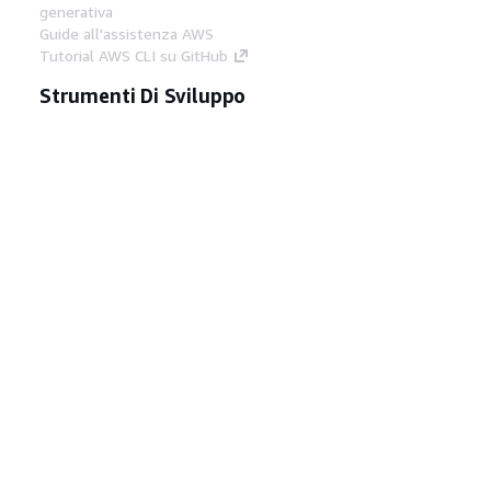
generativa
Guide all'assistenza AWS
Tutorial AWS CLI su GitHub
Strumenti Di Sviluppo
Libreria di esempi di codice AWS
AWS CLI
Centro builder AWS
Blog AWS sugli strumenti per sviluppatori
Link Utili
Scarica il server MCP di AWS Docs
Accedi alla Console AWS
Forum di AWS re:Post
Privacy
Condizioni del sito
Preferenze
cookie
© 2026, Amazon Web Services, Inc. o
società affiliate. Tutti i diritti riservati.
Italiano