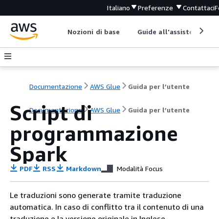
Italiano
Preferenze
Contattaci
F
Nozioni di base
Guide all'assistenza
Documentazione
AWS Glue
Guida per l’utente
Script di
Documentazione
AWS Glue
Guida per l’utente
programmazione
Spark
PDF
RSS
Markdown
Modalità Focus
Le traduzioni sono generate tramite traduzione
automatica. In caso di conflitto tra il contenuto di una
traduzione e la versione originale in Inglese,