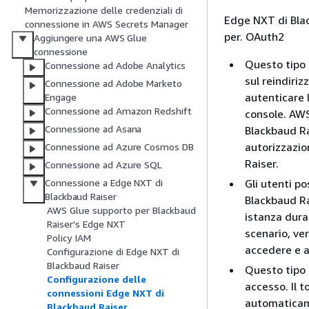
Memorizzazione delle credenziali di
Edge NXT di Bla
connessione in AWS Secrets Manager
per. OAuth2
Aggiungere una AWS Glue
connessione
Questo tipo 
Connessione ad Adobe Analytics
sul reindiriz
Connessione ad Adobe Marketo
autenticare 
Engage
Connessione ad Amazon Redshift
console. AWS
Connessione ad Asana
Blackbaud Ra
autorizzazio
Connessione ad Azure Cosmos DB
Raiser.
Connessione ad Azure SQL
Gli utenti p
Connessione a Edge NXT di
Blackbaud Raiser
Blackbaud Rai
AWS Glue supporto per Blackbaud
istanza dura
Raiser's Edge NXT
scenario, ve
Policy IAM
accedere e a
Configurazione di Edge NXT di
Blackbaud Raiser
Questo tipo 
Configurazione delle
accesso. Il 
connessioni Edge NXT di
automaticame
Blackbaud Raiser