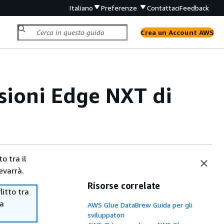
Italiano
Preferenze
Contattaci
Feedback
Crea un Account AWS
sioni Edge NXT di
o tra il
evarrà.
Risorse correlate
itto tra
ma
AWS Glue DataBrew Guida per gli
sviluppatori