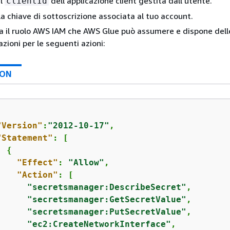
il
dell'applicazione client gestita dall'utente.
clientId
 la chiave di sottoscrizione associata al tuo account.
a il ruolo AWS IAM che AWS Glue può assumere e dispone dell
azioni per le seguenti azioni:
SON
"Version"
:
"2012-10-17"
,

"Statement"
: [

{
"Effect"
: 
"Allow"
,

"Action"
: [

"secretsmanager:DescribeSecret"
,

"secretsmanager:GetSecretValue"
,

"secretsmanager:PutSecretValue"
,

"ec2:CreateNetworkInterface"
,
