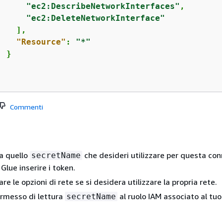
"ec2:DescribeNetworkInterfaces"
,

"ec2:DeleteNetworkInterface"
   ],

"Resource"
: 
"*"
 }



Commenti
a quello
che desideri utilizzare per questa co
secretName
Glue inserire i token.
re le opzioni di rete se si desidera utilizzare la propria rete.
ermesso di lettura
al ruolo IAM associato al tu
secretName