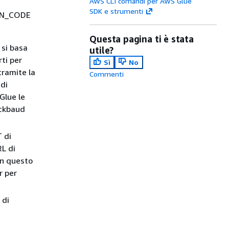
AWS CLI comandi per AWS Glue
SDK e strumenti
ION_CODE
Questa pagina ti è stata
 si basa
utile?
rti per
Sì
No
tramite la
Commenti
di
Glue le
ackbaud
T di
RL di
In questo
r per
 di