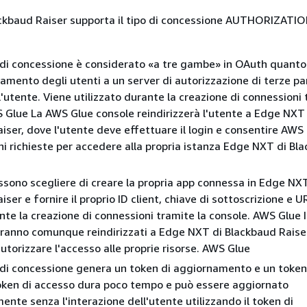
ckbaud Raiser supporta il tipo di concessione AUTHORIZAT
di concessione è considerato «a tre gambe» in OAuth quanto
zamento degli utenti a un server di autorizzazione di terze pa
l'utente. Viene utilizzato durante la creazione di connessioni 
 Glue La AWS Glue console reindirizzerà l'utente a Edge NXT 
iser, dove l'utente deve effettuare il login e consentire AWS 
ni richieste per accedere alla propria istanza Edge NXT di Bl
ossono scegliere di creare la propria app connessa in Edge NX
ser e fornire il proprio ID client, chiave di sottoscrizione e U
nte la creazione di connessioni tramite la console. AWS Glue 
rranno comunque reindirizzati a Edge NXT di Blackbaud Raise
utorizzare l'accesso alle proprie risorse. AWS Glue
di concessione genera un token di aggiornamento e un token
token di accesso dura poco tempo e può essere aggiornato
nte senza l'interazione dell'utente utilizzando il token di