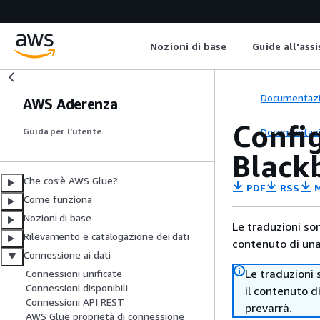
Nozioni di base
Guide all'ass
Documentaz
AWS Aderenza
Confi
Documentaz
Guida per l’utente
Black
Che cos'è AWS Glue?
PDF
RSS
M
Come funziona
Nozioni di base
Le traduzioni so
Rilevamento e catalogazione dei dati
contenuto di una 
Connessione ai dati
Le traduzioni 
Connessioni unificate
Connessioni disponibili
il contenuto d
Connessioni API REST
prevarrà.
AWS Glue proprietà di connessione