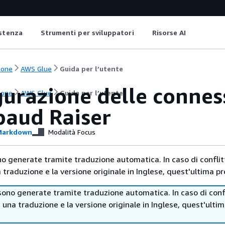
istenza
Strumenti per sviluppatori
Risorse AI
ione
AWS Glue
Guida per l’utente
gurazione delle connes
ione
AWS Glue
Guida per l’utente
baud Raiser
arkdown
Modalità Focus
no generate tramite traduzione automatica. In caso di conflitt
traduzione e la versione originale in Inglese, quest'ultima pr
sono generate tramite traduzione automatica. In caso di confl
i una traduzione e la versione originale in Inglese, quest'ulti