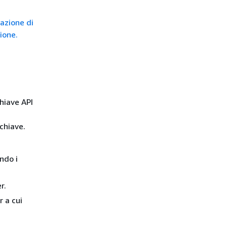
azione di
ione.
chiave API
chiave.
ndo i
r.
 a cui