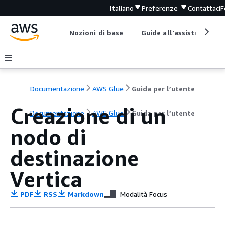
Italiano
Preferenze
Contattaci
F
Nozioni di base
Guide all'assistenza
Documentazione
AWS Glue
Guida per l’utente
Creazione di un
Documentazione
AWS Glue
Guida per l’utente
nodo di
destinazione
Vertica
PDF
RSS
Markdown
Modalità Focus