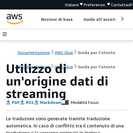
Italiano
Preferenze
Contattaci
F
Nozioni di base
Guide all'assistenza
Documentazione
AWS Glue
Guida per l’utente
Utilizzo di
Documentazione
AWS Glue
Guida per l’utente
un'origine dati di
streaming
PDF
RSS
Markdown
Modalità Focus
Le traduzioni sono generate tramite traduzione
automatica. In caso di conflitto tra il contenuto di una
traduzione e la versione originale in Inglese,