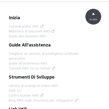
Inizia
in alto
Tutorial pratici AWS
Biblioteca di soluzioni AWS
Guide alle decisioni AWS
Guide All'assistenza
Scegliere un servizio di intelligenza artificiale
generativa
Guide all'assistenza AWS
Tutorial AWS CLI su GitHub
Strumenti Di Sviluppo
Libreria di esempi di codice AWS
AWS CLI
Centro builder AWS
Blog AWS sugli strumenti per sviluppatori
Link Utili