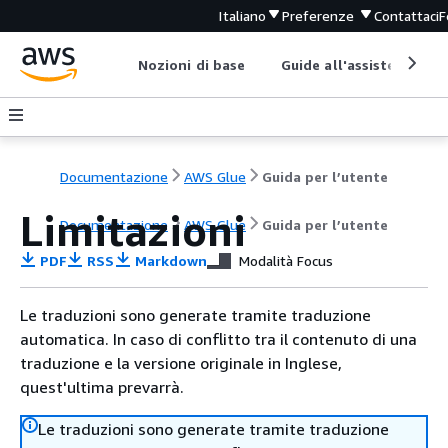
Italiano
Preferenze
Contattaci
F
Nozioni di base
Guide all'assistenza
Documentazione
AWS Glue
Guida per l’utente
Limitazioni
Documentazione
AWS Glue
Guida per l’utente
PDF
RSS
Markdown
Modalità Focus
Le traduzioni sono generate tramite traduzione
automatica. In caso di conflitto tra il contenuto di una
traduzione e la versione originale in Inglese,
quest'ultima prevarrà.
Le traduzioni sono generate tramite traduzione