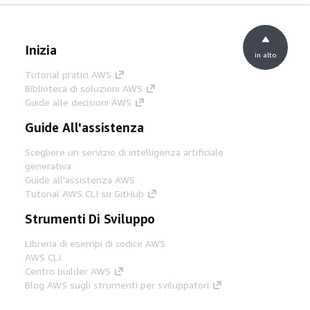
Inizia
in alto
Tutorial pratici AWS
Biblioteca di soluzioni AWS
Guide alle decisioni AWS
Guide All'assistenza
Scegliere un servizio di intelligenza artificiale
generativa
Guide all'assistenza AWS
Tutorial AWS CLI su GitHub
Strumenti Di Sviluppo
Libreria di esempi di codice AWS
AWS CLI
Centro builder AWS
Blog AWS sugli strumenti per sviluppatori
Link Utili