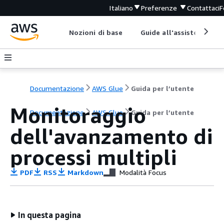
Italiano
Preferenze
Contattaci
F
Nozioni di base
Guide all'assistenza
Documentazione
AWS Glue
Guida per l’utente
Monitoraggio
Documentazione
AWS Glue
Guida per l’utente
dell'avanzamento di
processi multipli
PDF
RSS
Markdown
Modalità Focus
In questa pagina