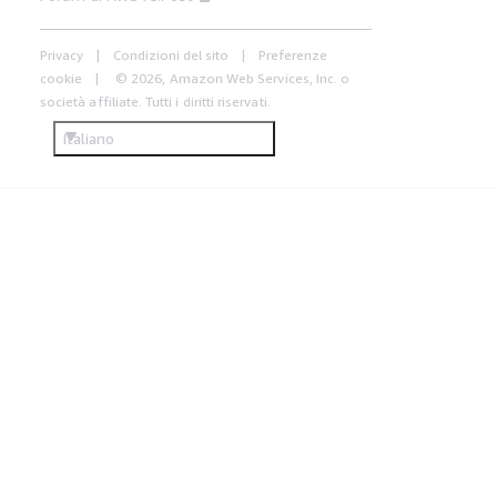
Privacy
Condizioni del sito
Preferenze
cookie
© 2026, Amazon Web Services, Inc. o
società affiliate. Tutti i diritti riservati.
Italiano