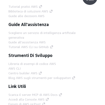
Tutorial pratici AWS
Biblioteca di soluzioni AWS
Guide alle decisioni AWS
Guide All'assistenza
Scegliere un servizio di intelligenza artificiale
generativa
Guide all'assistenza AWS
Tutorial AWS CLI su GitHub
Strumenti Di Sviluppo
Libreria di esempi di codice AWS
AWS CLI
Centro builder AWS
Blog AWS sugli strumenti per sviluppatori
Link Utili
Scarica il server MCP di AWS Docs
Accedi alla Console AWS
Forum di AWS re:Post