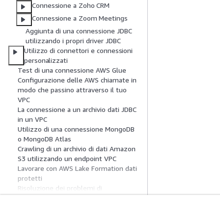
Connessione a Zoho CRM
Connessione a Zoom Meetings
Aggiunta di una connessione JDBC
utilizzando i propri driver JDBC
Utilizzo di connettori e connessioni
personalizzati
Test di una connessione AWS Glue
Configurazione delle AWS chiamate in
modo che passino attraverso il tuo
VPC
La connessione a un archivio dati JDBC
in un VPC
Utilizzo di una connessione MongoDB
o MongoDB Atlas
Crawling di un archivio di dati Amazon
S3 utilizzando un endpoint VPC
Lavorare con AWS Lake Formation dati
protetti
Risoluzione dei problemi di
connessione
Tutorial: utilizzo del AWS Glue
connettore per Elasticsearch