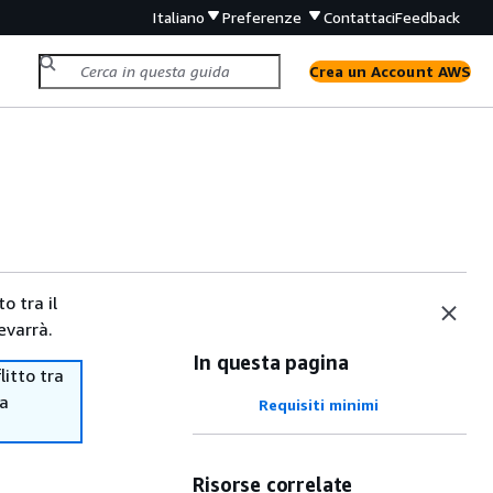
Italiano
Preferenze
Contattaci
Feedback
Crea un Account AWS
o tra il
evarrà.
In questa pagina
itto tra
ma
Requisiti minimi
Risorse correlate