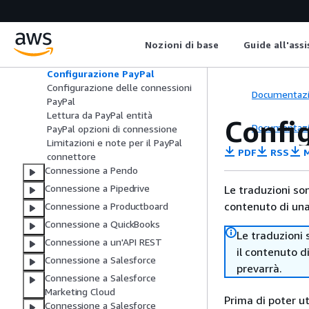
Connessione a Okta
Connessione a PayPal
Nozioni di base
Guide all'ass
AWS Glue supporto per PayPal
Policy IAM
Configurazione PayPal
Configurazione delle connessioni
Documentaz
PayPal
Lettura da PayPal entità
Confi
Documentaz
PayPal opzioni di connessione
Limitazioni e note per il PayPal
PDF
RSS
M
connettore
Connessione a Pendo
Connessione a Pipedrive
Le traduzioni so
contenuto di una 
Connessione a Productboard
Connessione a QuickBooks
Le traduzioni 
Connessione a un'API REST
il contenuto d
Connessione a Salesforce
prevarrà.
Connessione a Salesforce
Marketing Cloud
Prima di poter ut
Connessione a Salesforce