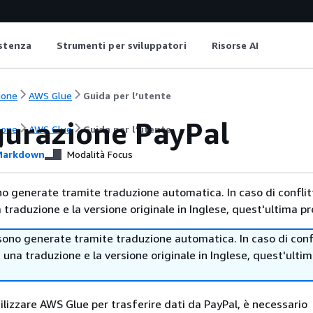
istenza
Strumenti per sviluppatori
Risorse AI
ione
AWS Glue
Guida per l’utente
gurazione PayPal
ione
AWS Glue
Guida per l’utente
arkdown
Modalità Focus
no generate tramite traduzione automatica. In caso di conflitt
traduzione e la versione originale in Inglese, quest'ultima pr
sono generate tramite traduzione automatica. In caso di confl
i una traduzione e la versione originale in Inglese, quest'ulti
ilizzare AWS Glue per trasferire dati da PayPal, è necessario