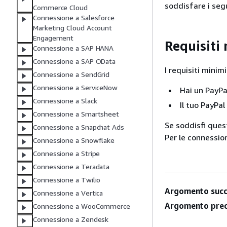
soddisfare i segu
Commerce Cloud
Connessione a Salesforce
Marketing Cloud Account
Engagement
Requisiti
Connessione a SAP HANA
Connessione a SAP OData
I requisiti minim
Connessione a SendGrid
Connessione a ServiceNow
Hai un PayPal
Connessione a Slack
Il tuo PayPal
Connessione a Smartsheet
Se soddisfi quest
Connessione a Snapchat Ads
Per le connession
Connessione a Snowflake
Connessione a Stripe
Connessione a Teradata
Connessione a Twilio
Argomento succ
Connessione a Vertica
Argomento prec
Connessione a WooCommerce
Connessione a Zendesk