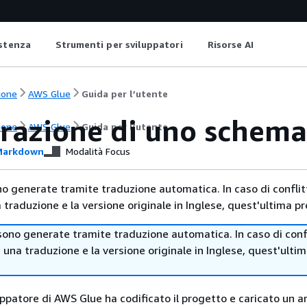
istenza
Strumenti per sviluppatori
Risorse AI
ione
AWS Glue
Guida per l’utente
trazione di uno schem
ione
AWS Glue
Guida per l’utente
arkdown
Modalità Focus
no generate tramite traduzione automatica. In caso di conflitt
traduzione e la versione originale in Inglese, quest'ultima pr
sono generate tramite traduzione automatica. In caso di confl
i una traduzione e la versione originale in Inglese, quest'ulti
ppatore di AWS Glue ha codificato il progetto e caricato un ar