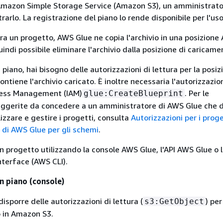
Amazon Simple Storage Service (Amazon S3), un amministrat
rarlo. La registrazione del piano lo rende disponibile per l'uso
ra un progetto, AWS Glue ne copia l'archivio in una posizion
uindi possibile eliminare l'archivio dalla posizione di caricame
 piano, hai bisogno delle autorizzazioni di lettura per la posiz
ntiene l'archivio caricato. È inoltre necessaria l'autorizzazi
cess Management (IAM)
. Per le
glue:CreateBlueprint
uggerite da concedere a un amministratore di AWS Glue che 
lizzare e gestire i progetti, consulta
Autorizzazioni per i proge
 di AWS Glue per gli schemi
.
un progetto utilizzando la console AWS Glue, l'API AWS Glue o
terface (AWS CLI).
n piano (console)
disporre delle autorizzazioni di lettura (
) per
s3:GetObject
o in Amazon S3.