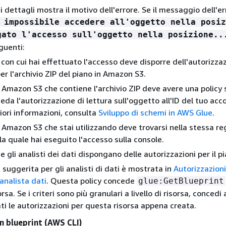
 dettagli mostra il motivo dell'errore. Se il messaggio dell'er
 impossibile accedere all'oggetto nella posiz
gato l'accesso sull'oggetto nella posizione..
eguenti:
 con cui hai effettuato l'accesso deve disporre dell'autorizza
per l'archivio ZIP del piano in Amazon S3.
t Amazon S3 che contiene l'archivio ZIP deve avere una policy 
eda l'autorizzazione di lettura sull'oggetto all'ID del tuo ac
riori informazioni, consulta
Sviluppo di schemi in AWS Glue
.
t Amazon S3 che stai utilizzando deve trovarsi nella stessa re
lla quale hai eseguito l'accesso sulla console.
e gli analisti dei dati dispongano delle autorizzazioni per il p
 suggerita per gli analisti di dati è mostrata in
Autorizzazioni
analista dati
. Questa policy concede
glue:GetBlueprint
rsa. Se i criteri sono più granulari a livello di risorsa, concedi 
ati le autorizzazioni per questa risorsa appena creata.
un blueprint (AWS CLI)