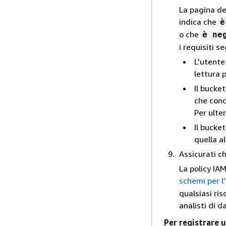
La pagina dei
indica che
è
o che
è ne
i requisiti s
L'utente
lettura 
Il bucke
che conc
Per ulte
Il bucke
quella a
Assicurati ch
La policy IAM
schemi per l'
qualsiasi riso
analisti di d
Per registrare 