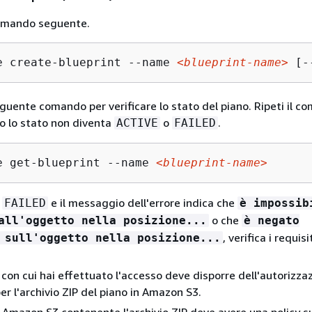
 comando seguente.
e create-blueprint --name 
<blueprint-name>
 [-
eguente comando per verificare lo stato del piano. Ripeti il 
o lo stato non diventa
o
.
ACTIVE
FAILED
e get-blueprint --name 
<blueprint-name>
è
e il messaggio dell'errore indica che
FAILED
è impossib
o che
all'oggetto nella posizione...
è negato
, verifica i requisi
 sull'oggetto nella posizione...
 con cui hai effettuato l'accesso deve disporre dell'autorizza
per l'archivio ZIP del piano in Amazon S3.