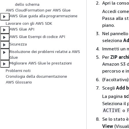
Apri la conso
dello schema
AWS CloudFormation per AWS Glue
Accedi come 
AWS Glue guida alla programmazione
Passa alla s
Lavorare con gli AWS SDK
piano.
AWS Glue API
Nel pannello
AWS Glue Esempi di codice API
seleziona
Ad
Sicurezza
Immetti un n
Risoluzione dei problemi relativi a AWS
Per
ZIP arch
Glue
Migliorare AWS Glue le prestazioni
Amazon S3 del
percorso e in
Problemi noti
Cronologia della documentazione
(Facoltativo
AWS Glossario
Scegli
Add b
La pagina
sc
Seleziona il
o
ACTIVE
Se lo stato 
View
(Visual