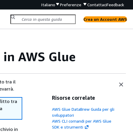
Italiano
Preferenze
Contattaci
Feedback
Crea un Account AWS
a in AWS Glue
o tra il
evarrà.
Risorse correlate
itto tra
ma
AWS Glue DataBrew Guida per gli
sviluppatori
AWS CLI comandi per AWS Glue
SDK e strumenti
chivio in