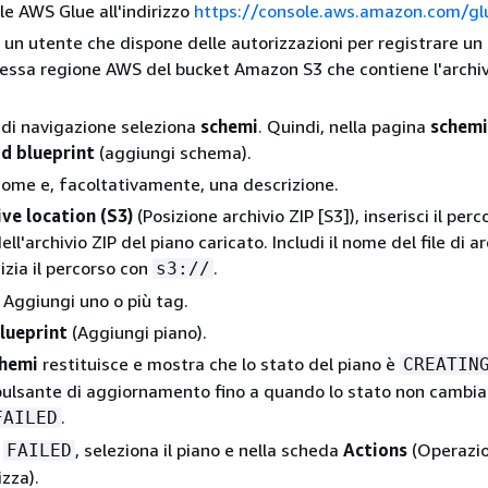
le AWS Glue all'indirizzo
https://console.aws.amazon.com/gl
un utente che dispone delle autorizzazioni per registrare un 
tessa regione AWS del bucket Amazon S3 che contiene l'archiv
 di navigazione seleziona
schemi
. Quindi, nella pagina
schemi
d blueprint
(aggiungi schema).
ome e, facoltativamente, una descrizione.
ive location (S3)
(Posizione archivio ZIP [S3]), inserisci il perc
l'archivio ZIP del piano caricato. Includi il nome del file di ar
izia il percorso con
.
s3://
) Aggiungi uno o più tag.
lueprint
(Aggiungi piano).
hemi
restituisce e mostra che lo stato del piano è
CREATIN
 pulsante di aggiornamento fino a quando lo stato non cambia
.
FAILED
è
, seleziona il piano e nella scheda
Actions
(Operazion
FAILED
izza).