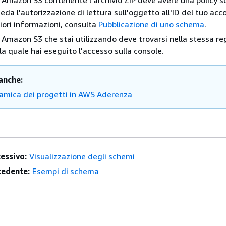
t Amazon S3 contenente l'archivio ZIP deve avere una policy s
eda l'autorizzazione di lettura sull'oggetto all'ID del tuo ac
riori informazioni, consulta
Pubblicazione di uno schema
.
t Amazon S3 che stai utilizzando deve trovarsi nella stessa re
lla quale hai eseguito l'accesso sulla console.
anche:
amica dei progetti in AWS Aderenza
essivo:
Visualizzazione degli schemi
edente:
Esempi di schema