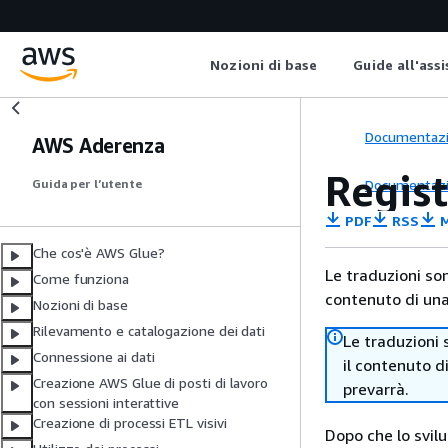
Nozioni di base
Guide all'ass
Documentaz
AWS Aderenza
Regis
Documentaz
Guida per l’utente
PDF
RSS
M
Che cos'è AWS Glue?
Le traduzioni so
Come funziona
contenuto di una 
Nozioni di base
Rilevamento e catalogazione dei dati
Le traduzioni 
Connessione ai dati
il contenuto d
Creazione AWS Glue di posti di lavoro
prevarrà.
con sessioni interattive
Creazione di processi ETL visivi
Dopo che lo svilu