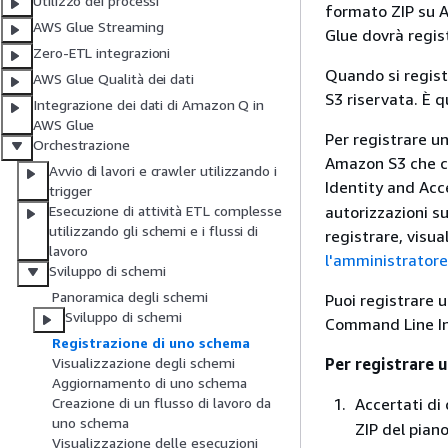
Utilizzo dei processi
formato ZIP su 
AWS Glue Streaming
Glue dovrà regist
Zero-ETL integrazioni
Quando si regist
AWS Glue Qualità dei dati
S3 riservata. È q
Integrazione dei dati di Amazon Q in
AWS Glue
Per registrare un
Orchestrazione
Amazon S3 che co
Avvio di lavori e crawler utilizzando i
Identity and Ac
trigger
autorizzazioni s
Esecuzione di attività ETL complesse
utilizzando gli schemi e i flussi di
registrare, visua
lavoro
l'amministratore
Sviluppo di schemi
Panoramica degli schemi
Puoi registrare 
Sviluppo di schemi
Command Line In
Registrazione di uno schema
Per registrare u
Visualizzazione degli schemi
Aggiornamento di uno schema
Accertati di 
Creazione di un flusso di lavoro da
uno schema
ZIP del pian
Visualizzazione delle esecuzioni