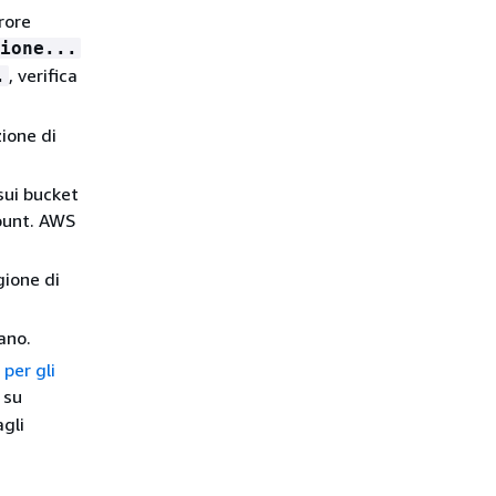
rore
ione...
, verifica
.
zione di
sui bucket
count. AWS
gione di
iano.
 per gli
su
agli