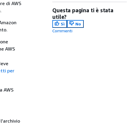
ore di AWS
Questa pagina ti è stata
.
utile?
e Amazon
Sì
No
nto.
Commenti
ione
one AWS
deve
tti per
 la AWS
 l'archivio