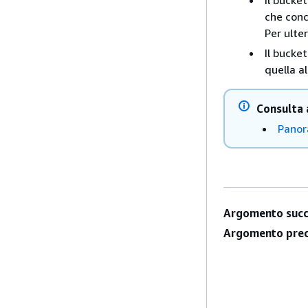
Il bucke
che conc
Per ulte
Il bucke
quella a
Consulta 
Panor
Argomento succ
Argomento prec