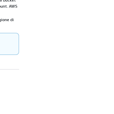
ui bucket
count. AWS
gione di