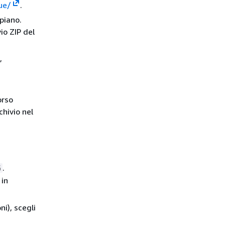
ue/
.
piano.
io ZIP del
,
orso
chivio nel
.
G
 in
i), scegli