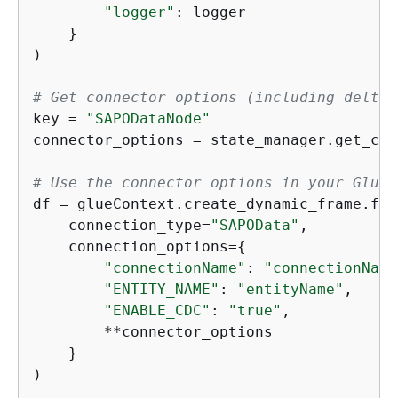
"logger"
: logger

    }

)

# Get connector options (including delta 
key = 
"SAPODataNode"
connector_options = state_manager.get_con
# Use the connector options in your Glue 
df = glueContext.create_dynamic_frame.fro
    connection_type=
"SAPOData"
,

    connection_options=
{
"connectionName"
: 
"connectionName
"ENTITY_NAME"
: 
"entityName"
,

"ENABLE_CDC"
: 
"true"
,

        **connector_options

    }

)
