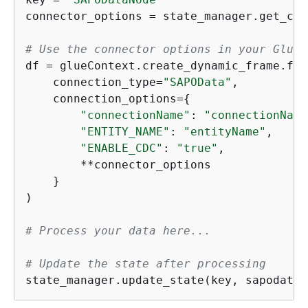
connector_options = state_manager.get_con
# Use the connector options in your Glue 
df = glueContext.create_dynamic_frame.fro
    connection_type=
"SAPOData"
,

    connection_options=
{
"connectionName"
: 
"connectionName
"ENTITY_NAME"
: 
"entityName"
,

"ENABLE_CDC"
: 
"true"
,

        **connector_options

    }

)

# Process your data here...
# Update the state after processing
state_manager.update_state(key, sapodata_