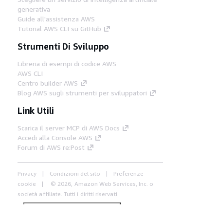
generativa
Guide all'assistenza AWS
Tutorial AWS CLI su GitHub
Strumenti Di Sviluppo
Libreria di esempi di codice AWS
AWS CLI
Centro builder AWS
Blog AWS sugli strumenti per sviluppatori
Link Utili
Scarica il server MCP di AWS Docs
Accedi alla Console AWS
Forum di AWS re:Post
Privacy
Condizioni del sito
Preferenze
cookie
© 2026, Amazon Web Services, Inc. o
società affiliate. Tutti i diritti riservati.
Italiano