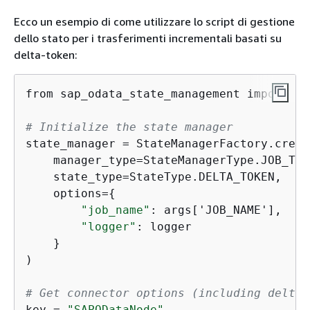
Ecco un esempio di come utilizzare lo script di gestione
dello stato per i trasferimenti incrementali basati su
delta-token:
from sap_odata_state_management import St
# Initialize the state manager
state_manager = StateManagerFactory.creat
    manager_type=StateManagerType.JOB_TAG,
    state_type=StateType.DELTA_TOKEN,

    options=
{
"job_name"
: args['JOB_NAME'],

"logger"
: logger

    }

)

# Get connector options (including delta 
key = 
"SAPODataNode"