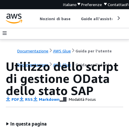
Italiano
Preferenze
Contattaci
F
Nozioni di base
Guide all'assistenza
Documentazione
AWS Glue
Guida per l’utente
Utilizzo dello script
Documentazione
AWS Glue
Guida per l’utente
di gestione OData
dello stato SAP
PDF
RSS
Markdown
Modalità Focus
In questa pagina