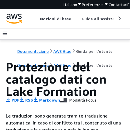
Italiano
Preferenze
Contattaci
F
Nozioni di base
Guide all'assistenza
Documentazione
AWS Glue
Guida per l’utente
Protezione del
Documentazione
AWS Glue
Guida per l’utente
catalogo dati con
Lake Formation
PDF
RSS
Markdown
Modalità Focus
Le traduzioni sono generate tramite traduzione
automatica. In caso di conflitto tra il contenuto di una
traduzione e la versione originale in Inglese,