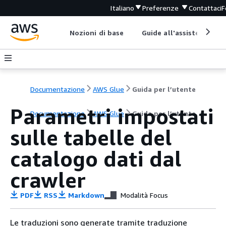
Italiano
Preferenze
Contattaci
F
Nozioni di base
Guide all'assistenza
Documentazione
AWS Glue
Guida per l’utente
Parametri impostati
Documentazione
AWS Glue
Guida per l’utente
sulle tabelle del
catalogo dati dal
crawler
PDF
RSS
Markdown
Modalità Focus
Le traduzioni sono generate tramite traduzione