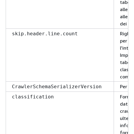
tabell
alle d
alle i
dei fil
Righe 
skip.header.line.count
per sa
l'inte
Impos
tabell
classi
come 
Per us
CrawlerSchemaSerializerVersion
Forma
classification
dati, 
crawle
ulterio
inform
format