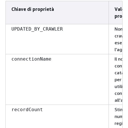
Chiave di proprietà
Valor
propr
Nome 
UPDATED_BY_CRAWLER
crawle
esegu
l'agg
Il nom
connectionName
connes
catalo
per il 
utiliz
connet
all'arc
Stima 
recordCount
numer
registr