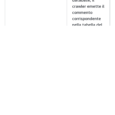
database, il
crawler emette il
commento
corrispondente
nella tabella del
catalogo. La
stringa di
commento viene
troncata a 255
byte.
I commenti non
sono supportati
per Microsoft
SQL Server.
Se un commento
aws:RawTableComment
è associato a
una tabella nel
database, il