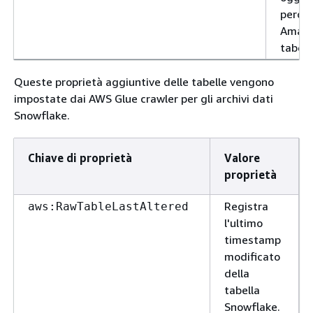
perco
Amazo
tabell
Queste proprietà aggiuntive delle tabelle vengono
impostate dai AWS Glue crawler per gli archivi dati
Snowflake.
Chiave di proprietà
Valore
proprietà
Registra
aws:RawTableLastAltered
l'ultimo
timestamp
modificato
della
tabella
Snowflake.