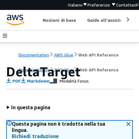
Italiano
Preferenze
Contattaci
F
Nozioni di base
Guide all'assistenza
Documentation
AWS Glue
Web API Reference
DeltaTarget
Documentation
AWS Glue
Web API Reference
PDF
Markdown
Modalità Focus
In questa pagina
Questa pagina non è tradotta nella tua
lingua.
Richiedi traduzione