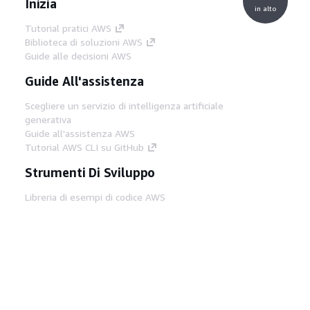
Inizia
in alto
Tutorial pratici AWS
Biblioteca di soluzioni AWS
Guide alle decisioni AWS
Guide All'assistenza
Scegliere un servizio di intelligenza artificiale
generativa
Guide all'assistenza AWS
Tutorial AWS CLI su GitHub
Strumenti Di Sviluppo
Libreria di esempi di codice AWS
AWS CLI
Centro builder AWS
Blog AWS sugli strumenti per sviluppatori
Link Utili
Scarica il server MCP di AWS Docs
Accedi alla Console AWS