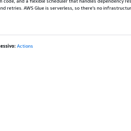
 code, and a flexible scheduler that handles dependency res
nd retries. AWS Glue is serverless, so there’s no infrastructu
essivo:
Actions