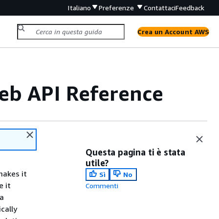
Italiano
Preferenze
Contattaci
Feedback
Crea un Account AWS
eb API Reference
Questa pagina ti è stata
utile?
makes it
Sì
No
e it
Commenti
ta
cally