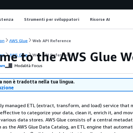
istenza
Strumenti per sviluppatori
Risorse AI
on
AWS Glue
Web API Reference
me to the AWS Glue W
on
AWS Glue
Web API Reference
wn
Modalità Focus
 non è tradotta nella tua lingua.
uzione
lly managed ETL (extract, transform, and load) service that 
ffective to categorize your data, clean it, enrich it, and mov
 various data stores. AWS Glue consists of a central metada
 as the AWS Glue Data Catalog, an ETL engine that automati