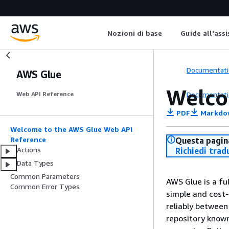
Nozioni di base
Guide all'ass
Documentati
AWS Glue
Welco
Documentati
Web API Reference
PDF
Markdo
Welcome to the AWS Glue Web API
Reference
Questa pagina
Actions
Richiedi trad
Data Types
Common Parameters
AWS Glue is a fu
Common Error Types
simple and cost-e
reliably between
repository known