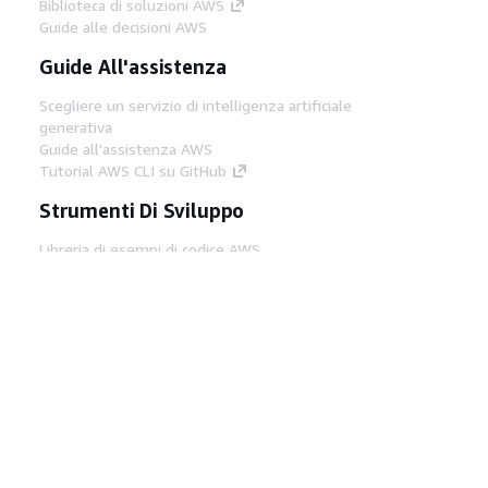
Biblioteca di soluzioni AWS
Guide alle decisioni AWS
Guide All'assistenza
Scegliere un servizio di intelligenza artificiale
generativa
Guide all'assistenza AWS
Tutorial AWS CLI su GitHub
Strumenti Di Sviluppo
Libreria di esempi di codice AWS
AWS CLI
Centro builder AWS
Blog AWS sugli strumenti per sviluppatori
Link Utili
Scarica il server MCP di AWS Docs
Accedi alla Console AWS
Forum di AWS re:Post