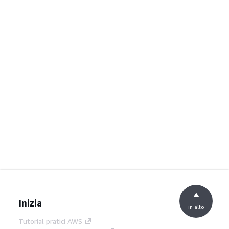
Inizia
in alto
Tutorial pratici AWS