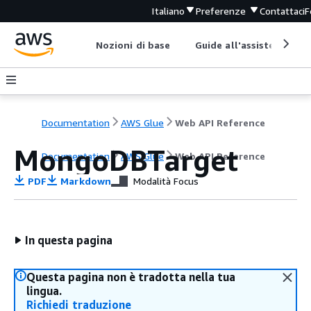
Italiano
Preferenze
Contattaci
F
Nozioni di base
Guide all'assistenza
Documentation
AWS Glue
Web API Reference
MongoDBTarget
Documentation
AWS Glue
Web API Reference
PDF
Markdown
Modalità Focus
In questa pagina
Questa pagina non è tradotta nella tua
lingua.
Richiedi traduzione