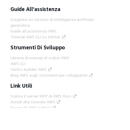
Guide All'assistenza
Scegliere un servizio di intelligenza artificiale
generativa
Guide all'assistenza AWS
Tutorial AWS CLI su GitHub
Strumenti Di Sviluppo
Libreria di esempi di codice AWS
AWS CLI
Centro builder AWS
Blog AWS sugli strumenti per sviluppatori
Link Utili
Scarica il server MCP di AWS Docs
Accedi alla Console AWS
Forum di AWS re:Post
Privacy
Condizioni del sito
Preferenze
cookie
© 2026, Amazon Web Services, Inc. o