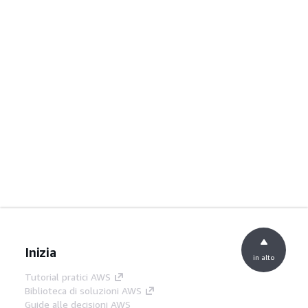
Inizia
in alto
Tutorial pratici AWS
Biblioteca di soluzioni AWS
Guide alle decisioni AWS