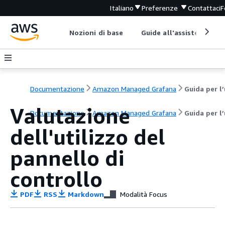
Italiano
Preferenze
Contattaci
F
Nozioni di base
Guide all'assistenza
Documentazione
Amazon Managed Grafana
Valutazione
Documentazione
Amazon Managed Grafana
Guida per l
dell'utilizzo del
pannello di
controllo
PDF
RSS
Markdown
Modalità Focus