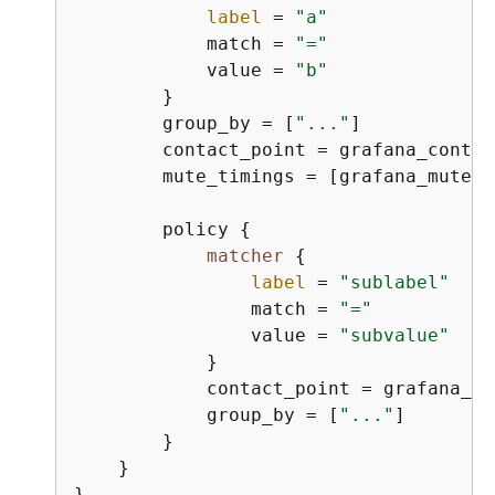
label
 = 
"a"
            match = 
"="
            value = 
"b"
        }

        group_by = [
"..."
]

        contact_point = grafana_contac
        mute_timings = [grafana_mute_t
        policy 
{
matcher
{
label
 = 
"sublabel"
                match = 
"="
                value = 
"subvalue"
            }

            contact_point = grafana_co
            group_by = [
"..."
]

        }

    }
