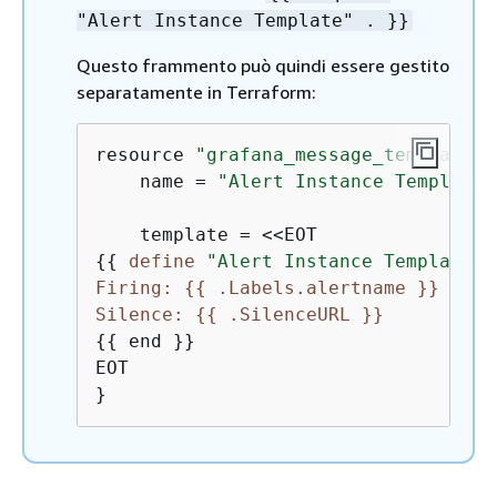
"Alert Instance Template" . }}
Questo frammento può quindi essere gestito
separatamente in Terraform:
resource 
"grafana_message_template"
    name = 
"Alert Instance Template"
{
{
define
"Alert Instance Template"
Firing: 
{
{
 .Labels.alertname }}
Silence: 
{
{
 .SilenceURL }}
{
{
 end }}

EOT

}