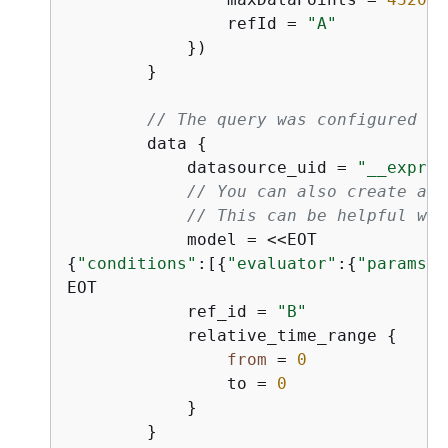
                refId = 
"A"
            })

        }

// The query was configured to
        data 
{
            datasource_uid = 
"__expr__
// You can also create a r
// This can be helpful whe
{
"conditions"
:[
{
"evaluator"
:
{
"params"
:
EOT

            ref_id = 
"B"
            relative_time_range 
{
from
 = 
0
                to = 
0
            }

        }
