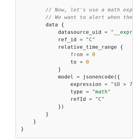
// Now, let's use a math expre
// We want to alert when the v
        data 
{
            datasource_uid = 
"__expr__
            ref_id = 
"C"
            relative_time_range 
{
from
 = 
0
                to = 
0
            }

            model = jsonencode(
{
                expression = 
"
$B
 > 70"
                type = 
"math"
                refId = 
"C"
            })

        }

    }

}