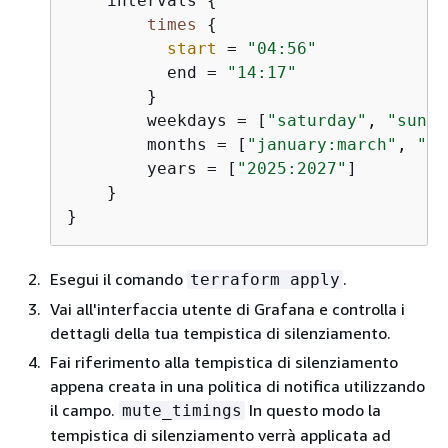
    intervals 
{
times
{
start
 = 
"04:56"
          end = 
"14:17"
        }

        weekdays = [
"saturday"
, 
"sunda
        months = [
"january:march"
, 
"12
        years = [
"2025:2027"
]

    }

}
Esegui il comando
.
terraform apply
Vai all'interfaccia utente di Grafana e controlla i
dettagli della tua tempistica di silenziamento.
Fai riferimento alla tempistica di silenziamento
appena creata in una politica di notifica utilizzando
il campo.
In questo modo la
mute_timings
tempistica di silenziamento verrà applicata ad