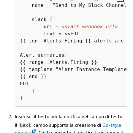
    name = "Send to My Slack Channel"

    slack 
{
        url = 
<slack-webhook-url>
{
{
 len .Alerts.Firing }} alerts are fi
{
{
{
{
{
{
 end }}

EOT

    }

}
Inserisci il testo per la notifica nel campo di testo.
Il
campo supporta la creazione di
Go-style
text
modelli
. Ciò ti consente di gestire i tuoi modelli