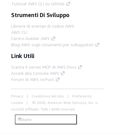
Tutorial AWS CLI su GitHub
Strumenti Di Sviluppo
Libreria di esempi di codice AWS
AWS CLI
Centro builder AWS
Blog AWS sugli strumenti per sviluppatori
Link Utili
Scarica il server MCP di AWS Docs
Accedi alla Console AWS
Forum di AWS re:Post
Privacy
Condizioni del sito
Preferenze
cookie
© 2026, Amazon Web Services, Inc. o
società affiliate. Tutti i diritti riservati.
Italiano