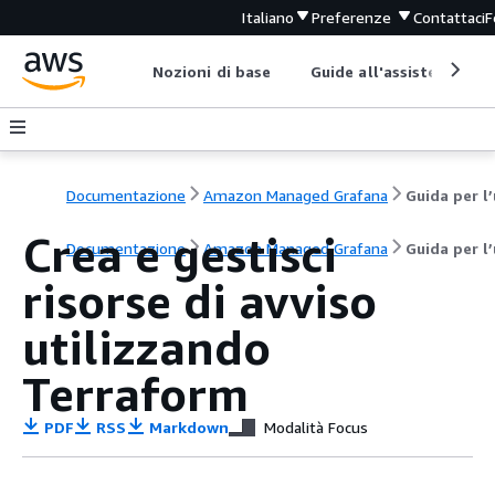
Italiano
Preferenze
Contattaci
F
Nozioni di base
Guide all'assistenza
Documentazione
Amazon Managed Grafana
Crea e gestisci
Documentazione
Amazon Managed Grafana
Guida per l
risorse di avviso
utilizzando
Terraform
PDF
RSS
Markdown
Modalità Focus