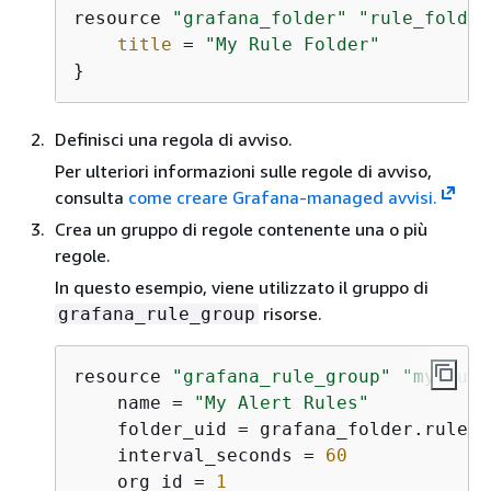
resource 
"grafana_folder"
"rule_folder
title
 = 
"My Rule Folder"
}
Definisci una regola di avviso.
Per ulteriori informazioni sulle regole di avviso,
consulta
come creare Grafana-managed avvisi.
Crea un gruppo di regole contenente una o più
regole.
In questo esempio, viene utilizzato il gruppo di
risorse.
grafana_rule_group
resource 
"grafana_rule_group"
"my_rule
    name = 
"My Alert Rules"
    folder_uid = grafana_folder.rule_f
    interval_seconds = 
60
    org_id = 
1