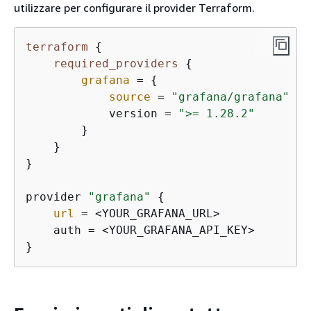
utilizzare per configurare il provider Terraform.
terraform
{
required_providers
{
grafana
 = 
{
source
 = 
"grafana/grafana"
            version = 
">= 1.28.2"
        }

    }

}

provider 
"grafana"
{
url
 = <YOUR_GRAFANA_URL>

    auth = <YOUR_GRAFANA_API_KEY>

}