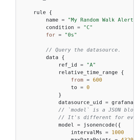
    rule 
{
        name = 
"My Random Walk Alert"
        condition = 
"C"
for
 = 
"0s"
// Query the datasource.
        data 
{
            ref_id = 
"A"
            relative_time_range 
{
from
 = 
600
                to = 
0
            }

            datasource_uid = grafana_d
// `model` is a JSON blob 
// It's different for ever
            model = jsonencode(
{
                intervalMs = 
1000
                maxDataPoints = 
43200