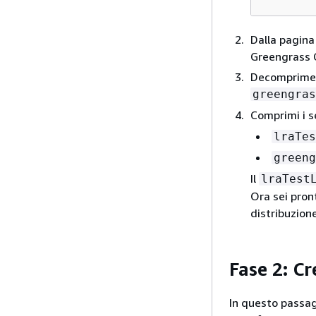
Dalla pagina
Greengrass C
Decomprimere
greengras
Comprimi i s
lraTes
greeng
Il
lraTest
Ora sei pron
distribuzione
Fase 2: C
In questo passag