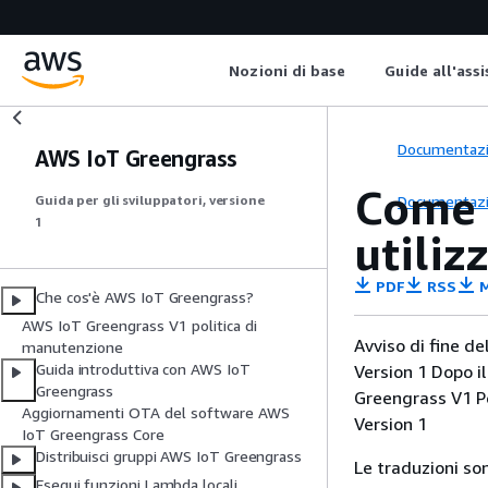
Nozioni di base
Guide all'ass
Documentaz
AWS IoT Greengrass
Come c
Documentaz
Guida per gli sviluppatori, versione
1
utili
PDF
RSS
M
Che cos'è AWS IoT Greengrass?
AWS IoT Greengrass V1 politica di
Avviso di fine d
manutenzione
Guida introduttiva con AWS IoT
Version 1 Dopo i
Greengrass
Greengrass V1 Per
Aggiornamenti OTA del software AWS
Version 1
IoT Greengrass Core
Distribuisci gruppi AWS IoT Greengrass
Le traduzioni so
Esegui funzioni Lambda locali