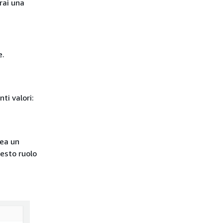
erai una
e.
nti valori:
rea un
esto ruolo