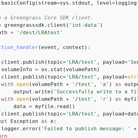
.basicConfig(stream=sys.stdout, level=logging.
e a Greengrass Core SDK client.
= greengrasssdk.client(
'iot-data'
)

ath = 
'/dest/LRAtest'
ction_handler
(
event, context
):


 client.publish(topic=
'LRA/test'
, payload=
'Se
 volumeInfo = os.stat(volumePath)

 client.publish(topic=
'LRA/test'
, payload=
str
with
open
(volumePath + 
'/test'
, 
'a'
) 
as
 outpu
     output.write(
'Successfully write to a fi
with
open
(volumePath + 
'/test'
, 
'r'
) 
as
 myfil
     data = myfile.read()

 client.publish(topic=
'LRA/test'
, payload=data
ept
 Exception 
as
 e:

 logger.error(
'Failed to publish message: '
 +
urn