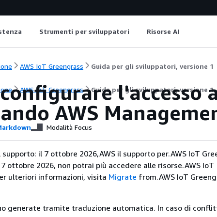
istenza
Strumenti per sviluppatori
Risorse AI
ione
AWS IoT Greengrass
Guida per gli sviluppatori, versione 1
onfigurare l'accesso al
ione
AWS IoT Greengrass
Guida per gli sviluppatori, versione 1
zzando AWS Managemen
arkdown
Modalità Focus
el supporto: il 7 ottobre 2026,AWS il supporto per.AWS IoT Gr
l 7 ottobre 2026, non potrai più accedere alle risorse.AWS IoT
 ulteriori informazioni, visita
Migrate
from.AWS IoT Greeng
no generate tramite traduzione automatica. In caso di conflitt