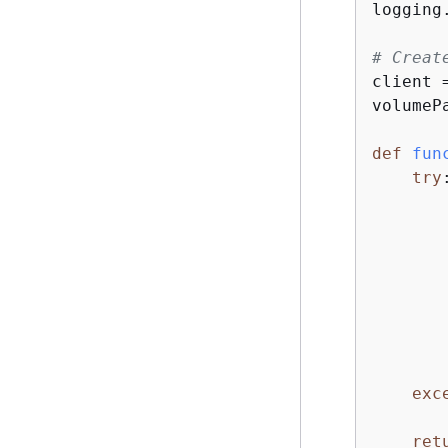
logging
# Creat
client 
volumeP
def
fun
try
:
       
       
       
       
       
       
exc
       
ret