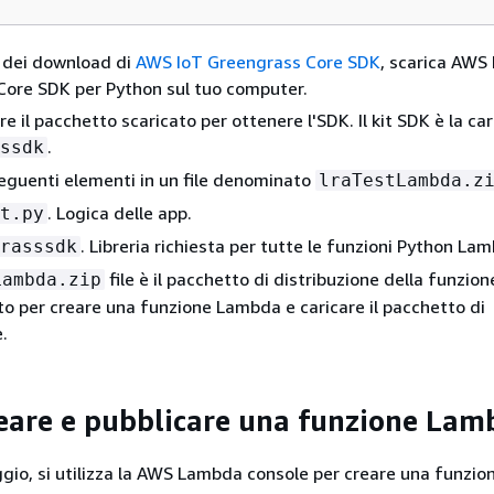
 dei download di
AWS IoT Greengrass Core SDK
, scarica AWS 
ore SDK per Python sul tuo computer.
 il pacchetto scaricato per ottenere l'SDK. Il kit SDK è la car
.
ssdk
eguenti elementi in un file denominato
lraTestLambda.z
. Logica delle app.
t.py
. Libreria richiesta per tutte le funzioni Python La
rasssdk
file è il pacchetto di distribuzione della funzio
Lambda.zip
to per creare una funzione Lambda e caricare il pacchetto di
.
reare e pubblicare una funzione La
gio, si utilizza la AWS Lambda console per creare una funzi