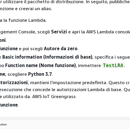
r utilizzare il pacchetto di distribuzione. In seguito, pubblich
nzione e creerai un alias.
ea la funzione Lambda.
gement Console, scegli
Servizi
e apri la AWS Lambda consol
oni
.
funzione
e poi scegli
Autore da zero
.
ne
Basic information (Informazioni di base)
, specifica i segue
po
Function name (Nome funzione)
, immettere
.
TestLRA
me
, scegliere
Python 3.7
.
utorizzazioni
, mantieni l'impostazione predefinita. Questo c
 esecuzione che concede le autorizzazioni Lambda di base. Qu
e utilizzato da. AWS IoT Greengrass
funzione
.