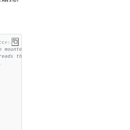
il AWS IoT
ccess.
e mounted inside
reads the file and 
. 