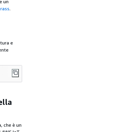
e un
grass
.
ttura e
uente
ella
, che è un