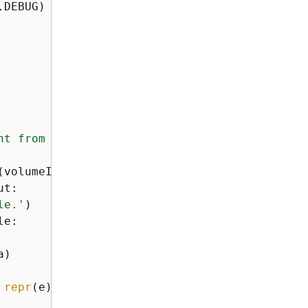
DEBUG)

nt from AWS IoT Greengrass Core.'
)

(volumeInfo))

t:

le.'
)

e:

)

 
repr
(e))
