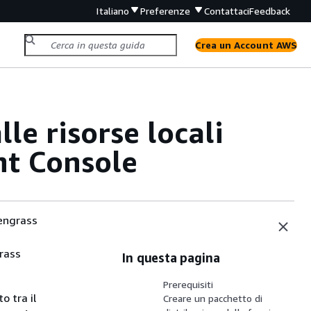
Italiano
Preferenze
Contattaci
Feedback
Crea un Account AWS
le risorse locali
t Console
eengrass
rass
In questa pagina
Prerequisiti
o tra il
Creare un pacchetto di