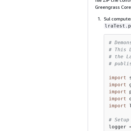
file ZIP che cont
Greengrass Core
Sul computer
lraTest.p
# Demon
# This 
# the L
# publi
import
import
import
import
import
 
# Setup
logger 