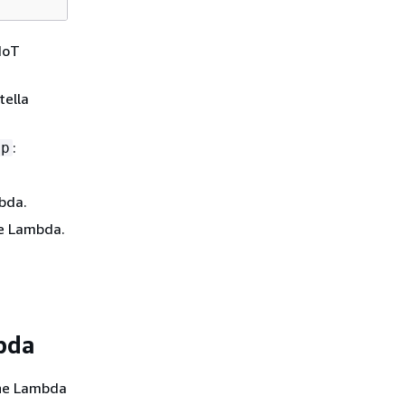
IoT
tella
:
ip
mbda.
ne Lambda.
mbda
one Lambda