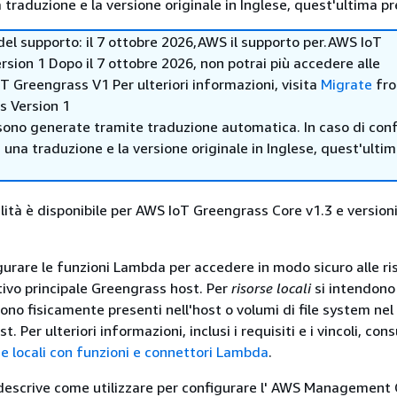
traduzione e la versione originale in Inglese, quest'ultima pr
 del supporto: il 7 ottobre 2026,AWS il supporto per.AWS IoT
sion 1 Dopo il 7 ottobre 2026, non potrai più accedere alle
T Greengrass V1 Per ulteriori informazioni, visita
Migrate
fr
s Version 1
sono generate tramite traduzione automatica. In caso di confl
i una traduzione e la versione originale in Inglese, quest'ulti
ità è disponibile per AWS IoT Greengrass Core v1.3 e version
igurare le funzioni Lambda per accedere in modo sicuro alle ri
itivo principale Greengrass host. Per
risorse locali
si intendono
sono fisicamente presenti nell'host o volumi di file system ne
t. Per ulteriori informazioni, inclusi i requisiti e i vincoli, con
se locali con funzioni e connettori Lambda
.
descrive come utilizzare per configurare l' AWS Management