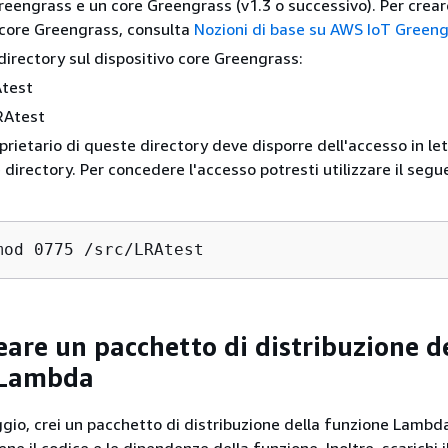
eengrass e un core Greengrass (v1.3 o successivo). Per crear
 core Greengrass, consulta
Nozioni di base su AWS IoT Green
directory sul dispositivo core Greengrass:
Atest
RAtest
prietario di queste directory deve disporre dell'accesso in le
e directory. Per concedere l'accesso potresti utilizzare il seg
mod 0775 /src/LRAtest
eare un pacchetto di distribuzione d
 Lambda
gio, crei un pacchetto di distribuzione della funzione Lambda