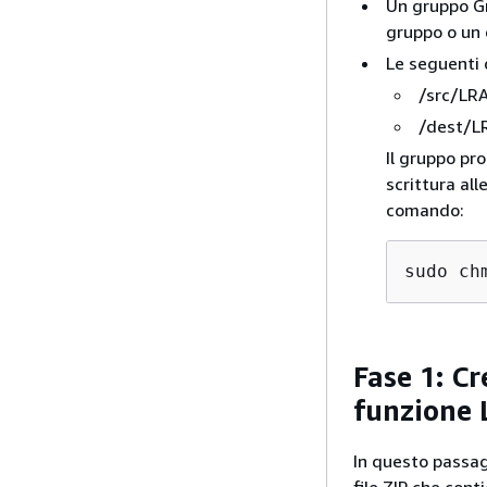
Un gruppo Gr
gruppo o un
Le seguenti 
/src/LR
/dest/L
Il gruppo pro
scrittura all
comando:
sudo ch
Fase 1: Cr
funzione
In questo passag