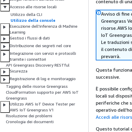
contenuto di una 
Accesso alle risorse locali
Avviso di fine
Utilizzo della CLI
Utilizzo della console
Greengrass Ver
Esecuzione dell'inferenza di Machine
risorse.AWS Io
Learning
IoT Greengras
Gestisci i flussi di dati
Le traduzioni 
Distribuzione dei segreti nel core
il contenuto d
Integrazione con servizi e protocolli
prevarrà.
tramite i connettori
API Greengrass Discovery RESTful
Questa funzional
Sicurezza
successive.
Registrazione di log e monitoraggio
Tagging delle risorse Greengrass
È possibile conf
CloudFormation supporto per AWS IoT
locali sul dispos
Greengrass
periferiche che 
Utilizzo AWS IoT Device Tester per
operativo dell'hos
AWS IoT Greengrass V1
Risoluzione dei problemi
Accedi alle risor
Cronologia dei documenti
Questo tutorial 