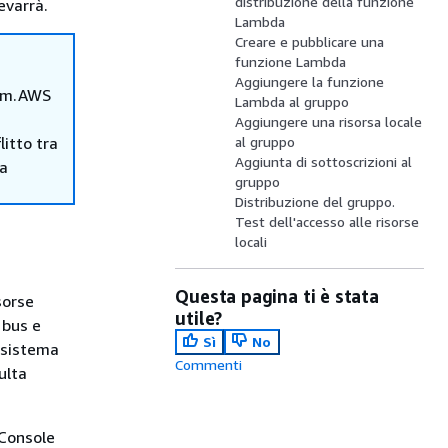
distribuzione della funzione
evarrà.
Lambda
Creare e pubblicare una
funzione Lambda
Aggiungere la funzione
om.AWS
Lambda al gruppo
Aggiungere una risorsa locale
itto tra
al gruppo
Aggiunta di sottoscrizioni al
ma
gruppo
Distribuzione del gruppo.
Test dell'accesso alle risorse
i
locali
Questa pagina ti è stata
sorse
utile?
 bus e
Sì
No
l sistema
Commenti
sulta
 Console