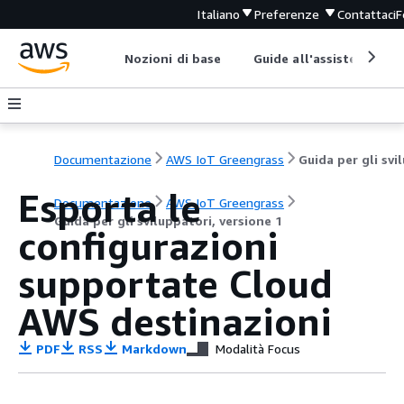
Italiano
Preferenze
Contattaci
F
Nozioni di base
Guide all'assistenza
Documentazione
AWS IoT Greengrass
Esporta le
Documentazione
AWS IoT Greengrass
Guida per gli sviluppatori, versione 1
configurazioni
supportate Cloud
AWS destinazioni
PDF
RSS
Markdown
Modalità Focus