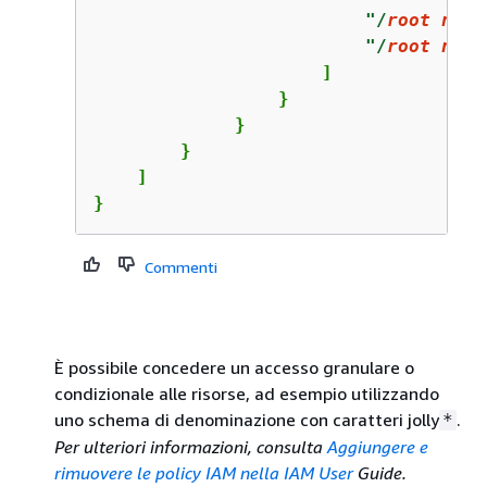
"/
root node
"/
root node
                     ]

                 }

             }

        }

    ]

}
Commenti
È possibile concedere un accesso granulare o
condizionale alle risorse, ad esempio utilizzando
uno schema di denominazione con caratteri jolly
.
*
Per ulteriori informazioni, consulta
Aggiungere e
rimuovere le policy IAM nella IAM User
Guide.