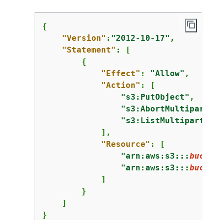
{
"Version"
:
"2012-10-17"
,

"Statement"
: [

{
"Effect"
: 
"Allow"
,

"Action"
: [

"s3:PutObject"
,

"s3:AbortMultipartUp
"s3:ListMultipartUpl
            ],

"Resource"
: [

"arn:aws:s3:::
bucket
"arn:aws:s3:::
bucket
            ]

        }

    ]

}