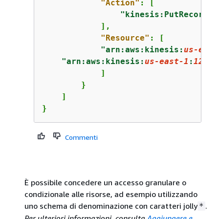
"Action"
: [

"kinesis:PutRecords"
            ],

"Resource"
: [

"arn:aws:kinesis:
us-east
"arn:aws:kinesis:
us-east-1
:
12345
            ]

        }

    ]

}
Commenti
È possibile concedere un accesso granulare o
condizionale alle risorse, ad esempio utilizzando
uno schema di denominazione con caratteri jolly
.
*
Per ulteriori informazioni, consulta
Aggiungere e