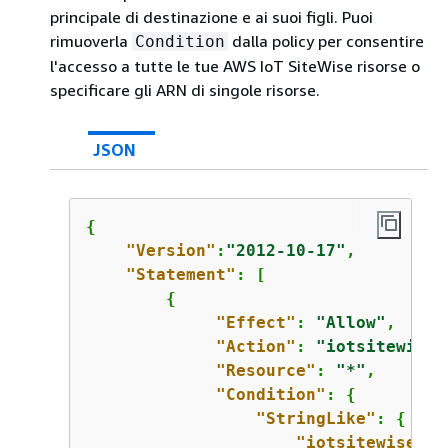
principale di destinazione e ai suoi figli. Puoi
rimuoverla
dalla policy per consentire
Condition
l'accesso a tutte le tue AWS IoT SiteWise risorse o
specificare gli ARN di singole risorse.
JSON
{
"Version"
:
"2012-10-17"
,

"Statement"
: [

{
"Effect"
: 
"Allow"
,

"Action"
: 
"iotsitewise:
"Resource"
: 
"*"
,

"Condition"
: 
{
"StringLike"
: 
{
"iotsitewise:as