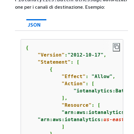
one per i canali di destinazione. Esempio:
JSON
{
"Version"
:
"2012-10-17"
,

"Statement"
: [

{
"Effect"
: 
"Allow"
,

"Action"
: [

"iotanalytics:BatchP
            ],

"Resource"
: [

"arn:aws:iotanalytics:
us
"arn:aws:iotanalytics:
us-east-1
:
            ]

        }
