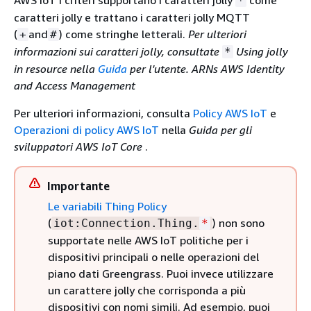
AWS IoT i criteri supportano i caratteri jolly
come
*
caratteri jolly e trattano i caratteri jolly MQTT
(
and
) come stringhe letterali.
Per ulteriori
+
#
informazioni sui caratteri jolly, consultate
Using jolly
*
in resource nella
Guida
per l'utente. ARNs AWS Identity
and Access Management
Per ulteriori informazioni, consulta
Policy AWS IoT
e
Operazioni di policy AWS IoT
nella
Guida per gli
sviluppatori AWS IoT Core
.
Importante
Le variabili Thing Policy
(
) non sono
iot:Connection.Thing.
*
supportate nelle AWS IoT politiche per i
dispositivi principali o nelle operazioni del
piano dati Greengrass. Puoi invece utilizzare
un carattere jolly che corrisponda a più
dispositivi con nomi simili. Ad esempio, puoi