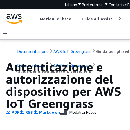
Italiano
Preferenze
Contattaci
F
Nozioni di base
Guide all'assistenza
Documentazione
AWS IoT Greengrass
Autenticazione e
Documentazione
AWS IoT Greengrass
Guida per gli sviluppatori, versione 2
autorizzazione del
dispositivo per AWS
IoT Greengrass
PDF
RSS
Markdown
Modalità Focus