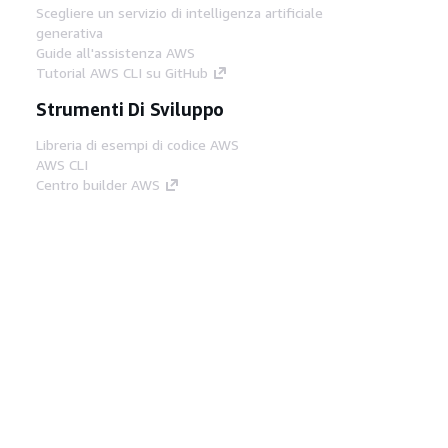
Scegliere un servizio di intelligenza artificiale
generativa
Guide all'assistenza AWS
Tutorial AWS CLI su GitHub
Strumenti Di Sviluppo
Libreria di esempi di codice AWS
AWS CLI
Centro builder AWS
Blog AWS sugli strumenti per sviluppatori
Link Utili
Scarica il server MCP di AWS Docs
Accedi alla Console AWS
Forum di AWS re:Post
Privacy
Condizioni del sito
Preferenze
cookie
© 2026, Amazon Web Services, Inc. o
società affiliate. Tutti i diritti riservati.
Italiano