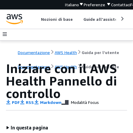
Italiano
Preferenze
Contattaci
F
Nozioni di base
Guide all'assistenza
Documentazione
AWS Health
Guida per l’utente
Iniziare con il AWS
Documentazione
AWS Health
Guida per l’utente
Health Pannello di
controllo
PDF
RSS
Markdown
Modalità Focus
In questa pagina