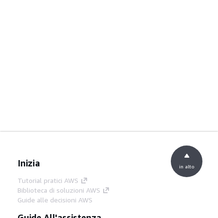
Inizia
in alto
Tutorial pratici AWS
Biblioteca di soluzioni AWS
Guide alle decisioni AWS
Guide All'assistenza