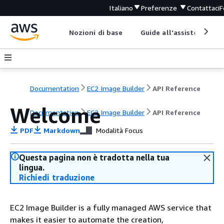
Italiano
Preferenze
Contattaci
F
Nozioni di base
Guide all'assistenza
Documentation
EC2 Image Builder
API Reference
Welcome
Documentation
EC2 Image Builder
API Reference
PDF
Markdown
Modalità Focus
Questa pagina non è tradotta nella tua
lingua.
Richiedi traduzione
EC2 Image Builder is a fully managed AWS service that
makes it easier to automate the creation,