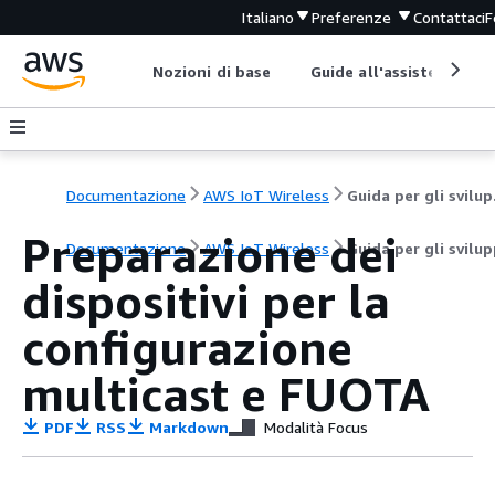
Italiano
Preferenze
Contattaci
F
Nozioni di base
Guide all'assistenza
Documentazione
AWS IoT Wireless
Gui
Preparazione dei
Documentazione
AWS IoT Wireless
Guida per gli svilu
dispositivi per la
configurazione
multicast e FUOTA
PDF
RSS
Markdown
Modalità Focus