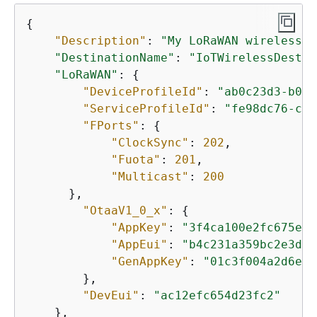
{
"Description"
: 
"My LoRaWAN wireless d
"DestinationName"
: 
"IoTWirelessDestin
"LoRaWAN"
: 
{
"DeviceProfileId"
: 
"ab0c23d3-b001
"ServiceProfileId"
: 
"fe98dc76-cd1
"FPorts"
: 
{
"ClockSync"
: 
202
,

"Fuota"
: 
201
,

"Multicast"
: 
200
      },

"OtaaV1_0_x"
: 
{
"AppKey"
: 
"3f4ca100e2fc675ea1
"AppEui"
: 
"b4c231a359bc2e3d"
,

"GenAppKey"
: 
"01c3f004a2d6eff
        },

"DevEui"
: 
"ac12efc654d23fc2"
    },
