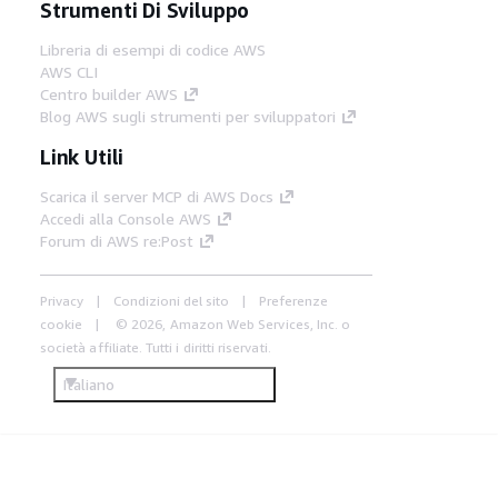
Strumenti Di Sviluppo
Libreria di esempi di codice AWS
AWS CLI
Centro builder AWS
Blog AWS sugli strumenti per sviluppatori
Link Utili
Scarica il server MCP di AWS Docs
Accedi alla Console AWS
Forum di AWS re:Post
Privacy
Condizioni del sito
Preferenze
cookie
© 2026, Amazon Web Services, Inc. o
società affiliate. Tutti i diritti riservati.
Italiano