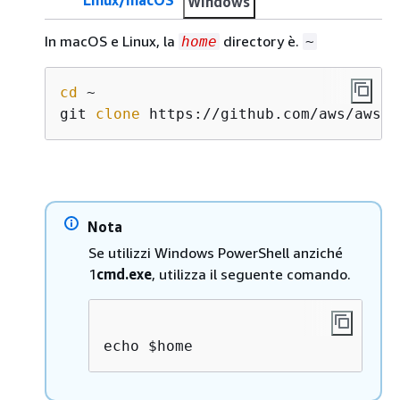
Windows
In macOS e Linux, la
directory è.
home
~
cd
 ~ 

git 
clone
 https://github.com/aws/aws-i
Nota
Se utilizzi Windows PowerShell anziché
1
cmd.exe
, utilizza il seguente comando.
echo $home