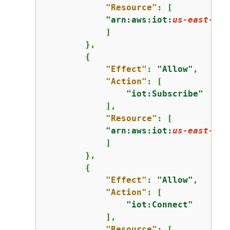
"Resource"
: [

"arn:aws:iot:
us-east-1
:
1
            ]

        },

{
"Effect"
: 
"Allow"
,

"Action"
: [

"iot:Subscribe"
            ],

"Resource"
: [

"arn:aws:iot:
us-east-1
:
1
            ]

        },

{
"Effect"
: 
"Allow"
,

"Action"
: [

"iot:Connect"
            ],

"Resource"
: [
