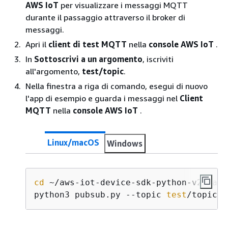
AWS IoT
per visualizzare i messaggi MQTT
durante il passaggio attraverso il broker di
messaggi.
Apri il
client di test MQTT
nella
console AWS IoT
.
In
Sottoscrivi a un argomento
, iscriviti
all'argomento,
test/topic
.
Nella finestra a riga di comando, esegui di nuovo
l'app di esempio e guarda i messaggi nel
Client
MQTT
nella
console AWS IoT
.
Linux/macOS
Windows
cd
 ~/aws-iot-device-sdk-python-v2/sampl
python3 pubsub.py --topic 
test
/topic -