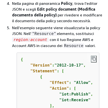
Nella pagina di panoramica
Policy
, trova l'editor
JSON e scegli
Edit policy document (Modifica
documento della policy)
per rivedere e modificare
il documento della policy secondo necessità.
Nell'esempio seguente viene visualizzata la policy
JSON. Nell'
elemento, sostituisci
"Resource"
con il tuo Regione AWS e
region:account
Account AWS in ciascuno dei
valori.
Resource
{
"Version"
:
"2012-10-17"
,

"Statement"
: [

{
"Effect"
: 
"Allow"
,

"Action"
: [

"iot:Publish"
,

"iot:Receive"
            ],
