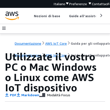
Italiano
Preferenze
Contattaci
F
Nozioni di base
Guide all'assistenza
Documentazione
AWS IoT Core
Guida per gli sviluppat
Utilizzate il vostro
Documentazione
AWS IoT Core
Guida per gli sviluppat
PC o Mac Windows
o Linux come AWS
IoT dispositivo
PDF
Markdown
Modalità Focus