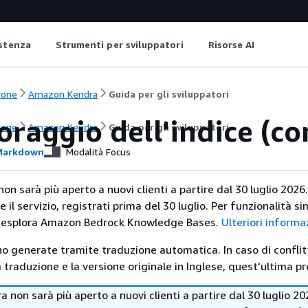
istenza
Strumenti per sviluppatori
Risorse AI
ione
Amazon Kendra
Guida per gli sviluppatori
raggio dell'indice (co
ione
Amazon Kendra
Guida per gli sviluppatori
arkdown
Modalità Focus
 sarà più aperto a nuovi clienti a partire dal 30 luglio 2026
e il servizio, registrati prima del 30 luglio. Per funzionalità sim
 esplora Amazon Bedrock Knowledge Bases.
Ulteriori informa
no generate tramite traduzione automatica. In caso di conflitt
traduzione e la versione originale in Inglese, quest'ultima pr
non sarà più aperto a nuovi clienti a partire dal 30 luglio 20