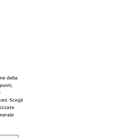
ne della
iunti,
è
oni. Scegli
lizzate
enerale