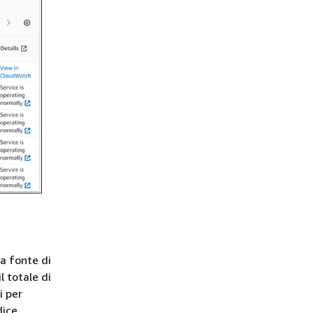
ta fonte di
l totale di
i per
ice.