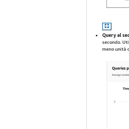
Query al se
secondo. Uti
meno unità di