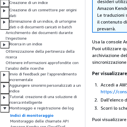
desideri utiliz
Creazione di un indice
Amazon Kendr
Creazione di un connettore per origini
Le traduzioni 
dati
Eliminazione di un indice, di un'origine
il contenuto d
dati o di documenti caricati in batch
prevarrà.
Arricchimento dei documenti durante
l'ingestione
Usa la console Am
Ricerca in un indice
Puoi utilizzare q
Ottimizzazione della pertinenza della
archiviazione de
ricerca
sincronizzazione t
Ottenere informazioni approfondite con
l'analisi delle ricerche
Per visualizzare
Invio di feedback per l'apprendimento
incrementale
Accedi a AWS
Aggiungere sinonimi personalizzati a un
indice
https://con
Tutorial: creazione di una soluzione di
Dall'elenco d
ricerca intelligente
Scorri lo sch
Monitoraggio e registrazione dei log
Indici di monitoraggio
Puoi visualizzare
Monitoraggio delle chiamate API
Amazon Kendra con CloudTrail