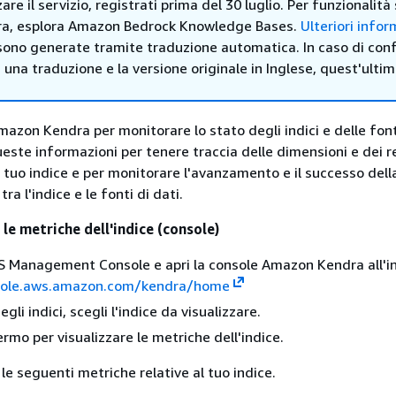
zare il servizio, registrati prima del 30 luglio. Per funzionalità 
a, esplora Amazon Bedrock Knowledge Bases.
Ulteriori infor
sono generate tramite traduzione automatica. In caso di confl
i una traduzione e la versione originale in Inglese, quest'ulti
azon Kendra per monitorare lo stato degli indici e delle fonti
ueste informazioni per tenere traccia delle dimensioni e dei re
l tuo indice e per monitorare l'avanzamento e il successo dell
ra l'indice e le fonti di dati.
 le metriche dell'indice (console)
 Management Console e apri la console Amazon Kendra all'in
sole.aws.amazon.com/kendra/home
egli indici, scegli l'indice da visualizzare.
ermo per visualizzare le metriche dell'indice.
 le seguenti metriche relative al tuo indice.