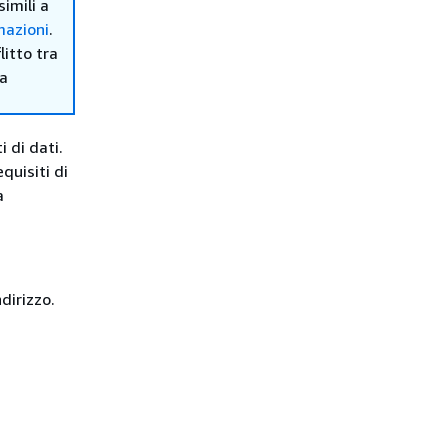
simili a
mazioni
.
itto tra
ma
 di dati.
quisiti di
a
dirizzo.