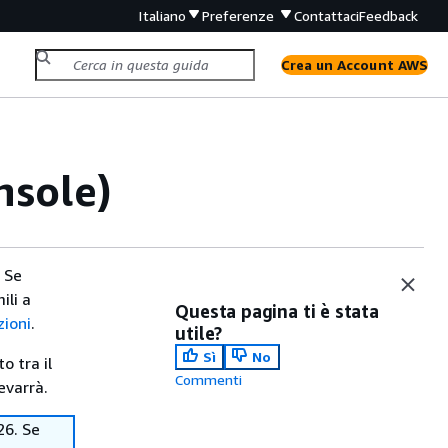
Italiano
Preferenze
Contattaci
Feedback
Crea un Account AWS
nsole)
. Se
ili a
Questa pagina ti è stata
zioni
.
utile?
Sì
No
o tra il
Commenti
evarrà.
26. Se