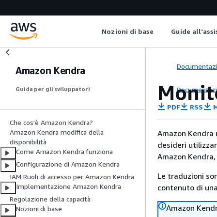
Nozioni di base
Guide all'ass
Documentaz
Amazon Kendra
Monito
Documentaz
Guida per gli sviluppatori
PDF
RSS
M
Che cos'è Amazon Kendra?
Amazon Kendra modifica della
Amazon Kendra non
disponibilità
desideri utilizzar
Come Amazon Kendra funziona
Amazon Kendra,
Configurazione di Amazon Kendra
Le traduzioni so
IAM Ruoli di accesso per Amazon Kendra
Implementazione Amazon Kendra
contenuto di una 
Regolazione della capacità
Amazon Kendra 
Nozioni di base