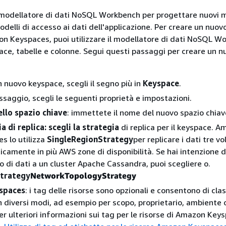
il modellatore di dati NoSQL Workbench per progettare nuovi m
odelli di accesso ai dati dell'applicazione. Per creare un nuo
on Keyspaces, puoi utilizzare il modellatore di dati NoSQL W
ace, tabelle e colonne. Segui questi passaggi per creare un n
n nuovo keyspace, scegli il segno più in
Keyspace
.
ssaggio, scegli le seguenti proprietà e impostazioni.
llo spazio chiave
: immettete il nome del nuovo spazio chiav
a di replica: scegli la strategia
di replica per il keyspace. 
s lo utilizza
SingleRegionStrategy
per replicare i dati tre vo
camente in più AWS zone di disponibilità. Se hai intenzione d
lo di dati a un cluster Apache Cassandra, puoi scegliere o.
trategy
NetworkTopologyStrategy
spaces
: i tag delle risorse sono opzionali e consentono di clas
in diversi modi, ad esempio per scopo, proprietario, ambiente o
 Per ulteriori informazioni sui tag per le risorse di Amazon Key