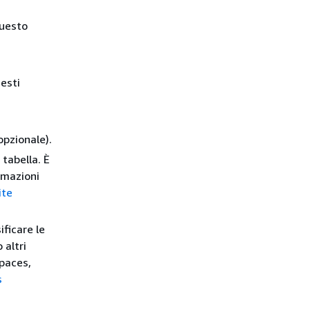
uesto
uesti
pzionale).
 tabella. È
ormazioni
ite
ificare le
 altri
spaces,
s