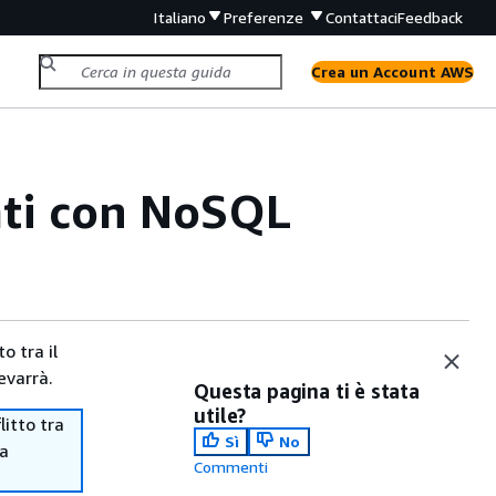
Italiano
Preferenze
Contattaci
Feedback
Crea un Account AWS
ati con NoSQL
o tra il
evarrà.
Questa pagina ti è stata
utile?
itto tra
Sì
No
ma
Commenti