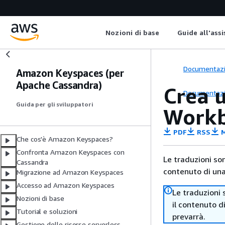
Nozioni di base
Guide all'ass
Documentaz
Amazon Keyspaces (per
Apache Cassandra)
Crea 
Documentaz
Guida per gli sviluppatori
Work
PDF
RSS
M
Che cos'è Amazon Keyspaces?
Confronta Amazon Keyspaces con
Le traduzioni so
Cassandra
contenuto di una 
Migrazione ad Amazon Keyspaces
Accesso ad Amazon Keyspaces
Le traduzioni 
Nozioni di base
il contenuto d
Tutorial e soluzioni
prevarrà.
Gestione delle risorse serverless