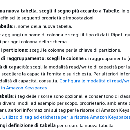
na nuova tabella, scegli il segno più accanto a Tabelle.
In q
efinisci le seguenti proprietà e impostazioni.
bella
: il nome della nuova tabella.
: aggiungi un nome di colonna e scegli il tipo di dati. Ripeti q
 per ogni colonna dello schema.
i partizione
: scegli le colonne per la chiave di partizione.
 di raggruppamento: scegli le colonne
di raggruppamento (o
à di capacità
: scegli la modalità read/write di capacità per la
 scegliere la capacità fornita o su richiesta. Per ulteriori inf
dalità di capacità, consulta.
Configura le modalità di read/wr
à in Amazon Keyspaces
abella
: i tag delle risorse sono opzionali e consentono di class
in diversi modi, ad esempio per scopo, proprietario, ambiente o
 Per ulteriori informazioni sui tag per le risorse di Amazon Key
a.
Utilizzo di tag ed etichette per le risorse Amazon Keyspace
ngi definizione di tabella
per creare la nuova tabella.