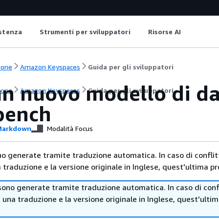
istenza
Strumenti per sviluppatori
Risorse AI
ione
Amazon Keyspaces
Guida per gli sviluppatori
un nuovo modello di d
ione
Amazon Keyspaces
Guida per gli sviluppatori
bench
arkdown
Modalità Focus
no generate tramite traduzione automatica. In caso di conflitt
traduzione e la versione originale in Inglese, quest'ultima pr
sono generate tramite traduzione automatica. In caso di confl
i una traduzione e la versione originale in Inglese, quest'ulti