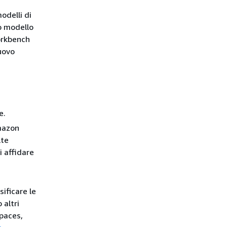
odelli di
vo modello
orkbench
uovo
e.
Amazon
lte
i affidare
sificare le
 altri
spaces,