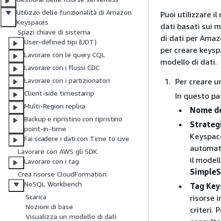
Utilizzo delle funzionalità di Amazon
Puoi utilizzare 
Keyspaces
dati basati sui m
Spazi chiave di sistema
di dati per Amaz
User-defined tipi (UDT)
per creare keysp
Lavorare con le query CQL
modello di dati.
Lavorare con i flussi CDC
Lavorare con i partizionatori
Per creare u
Client-side timestamp
In questo pa
Multi-Region replica
Nome de
Backup e ripristino con ripristino
Strategi
point-in-time
Keyspace
Fai scadere i dati con Time to Live
automati
Lavorare con AWS gli SDK
il model
Lavorare con i tag
SimpleS
Crea risorse CloudFormation
NoSQL Workbench
Tag Key
Scarica
risorse 
Nozioni di base
criteri.
Visualizza un modello di dati