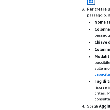
Per creare u
passaggio, d
Nome ta
Colonne
passaggi
Chiave d
Colonne
Modalit
possibile
sulle mo
capacit
Tag di t
risorse 
criteri.
consult
Scegli
Aggiu