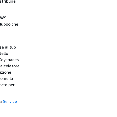
stribuire
 AWS
iluppo che
se al tuo
dello
 Keyspaces
calcolatore
uzione
come la
orto per
ta
Service