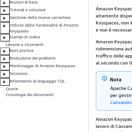
Nozioni di base
Amazon Keyspaces
Tutorial e soluzioni
altamente dispo
Gestione delle risorse serverless
Keyspaces, non è
Utilizzo delle funzionalità di Amazon
e non è necessar
Keyspaces
Esempi di codice
Amazon Keyspaces 
Librerie e strumenti
ridimensiona auto
Best practice
traffico delle ap
Risoluzione dei problemi
al secondo con t
Monitoraggio di Amazon Keyspaces
Sicurezza
Nota
Riferimento al linguaggio CQL
Apache Ca
Quote
Cronologia dei documenti
per gestir
Cassandra
Amazon Keyspaces 
lavoro di Cassan