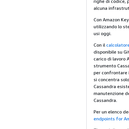
righe di codice,
alcuna infrastrut
Con Amazon Keysp
utilizzando lo st
usi oggi.
Con il
calcolator
disponibile su G
carico di lavoro 
strumento Cassa
per confrontare i
si concentra solo
Cassandra esiste
manutenzione dell
Cassandra.
Per un elenco de
endpoints for A