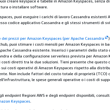
 puoi creare keyspace e tabelle in Amazon Keyspaces, senza di
tura o installare software.
aces, puoi eseguire i carichi di lavoro Cassandra esistenti
esso codice applicativo Cassandra e gli stessi strumenti di sv
e dei prezzi per Amazon Keyspaces (per Apache Cassandra
)
ithub, puoi stimare i costi mensili per Amazon Keyspaces in ba
Apache Cassandra esistente. Inserisci i parametri dello stato 
ndra e della configurazione serverless prevista per Amazon
 costi diretti tra le due soluzioni. Tieni presente che questo 
 sui costi operativi di Amazon Keyspaces rispetto alla distrib
nte. Non include fattori del costo totale di proprietà (TCO) 
'infrastruttura, le spese generali operative o i costi di supp
gli endpoint Regioni AWS e degli endpoint disponibili, consul
mazon Keyspaces
.