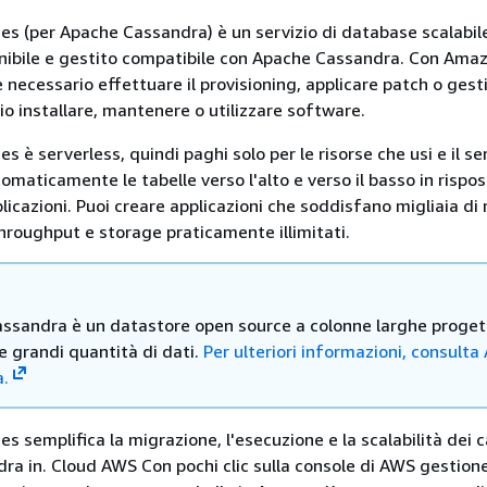
 (per Apache Cassandra) è un servizio di database scalabil
nibile e gestito compatibile con Apache Cassandra. Con Ama
 necessario effettuare il provisioning, applicare patch o gest
io installare, mantenere o utilizzare software.
è serverless, quindi paghi solo per le risorse che usi e il se
maticamente le tabelle verso l'alto e verso il basso in rispos
plicazioni. Puoi creare applicazioni che soddisfano migliaia di 
hroughput e storage praticamente illimitati.
ssandra è un datastore open source a colonne larghe proget
e grandi quantità di dati.
Per ulteriori informazioni, consult
.
semplifica la migrazione, l'esecuzione e la scalabilità dei ca
dra in. Cloud AWS Con pochi clic sulla console di AWS gestion