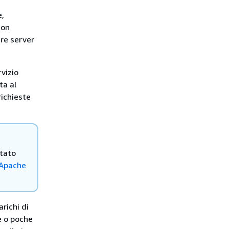
e,
zon
ire server
rvizio
ta al
richieste
tato
a Apache
richi di
e o poche