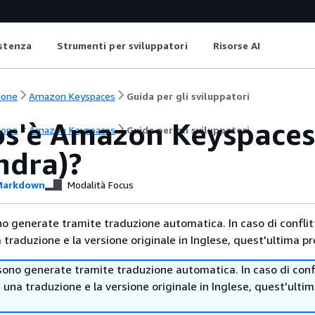
istenza
Strumenti per sviluppatori
Risorse AI
ione
Amazon Keyspaces
Guida per gli sviluppatori
os'è Amazon Keyspaces
ione
Amazon Keyspaces
Guida per gli sviluppatori
ndra)?
arkdown
Modalità Focus
no generate tramite traduzione automatica. In caso di conflitt
traduzione e la versione originale in Inglese, quest'ultima pr
sono generate tramite traduzione automatica. In caso di confl
i una traduzione e la versione originale in Inglese, quest'ulti