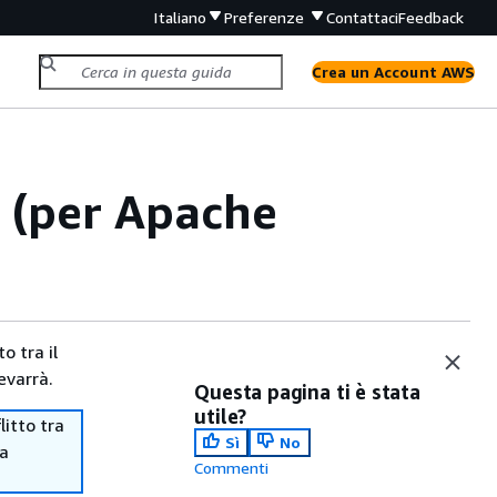
Italiano
Preferenze
Contattaci
Feedback
Crea un Account AWS
 (per Apache
o tra il
evarrà.
Questa pagina ti è stata
utile?
itto tra
Sì
No
ma
Commenti