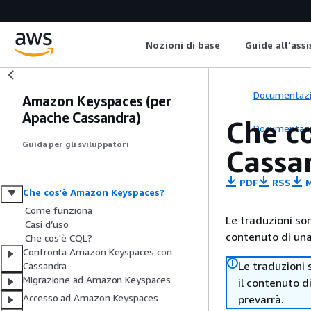
Nozioni di base
Guide all'ass
Documentaz
Amazon Keyspaces (per
Apache Cassandra)
Che c
Documentaz
Guida per gli sviluppatori
Cassa
PDF
RSS
M
Che cos'è Amazon Keyspaces?
Come funziona
Le traduzioni so
Casi d’uso
contenuto di una 
Che cos'è CQL?
Confronta Amazon Keyspaces con
Le traduzioni 
Cassandra
Migrazione ad Amazon Keyspaces
il contenuto d
Accesso ad Amazon Keyspaces
prevarrà.