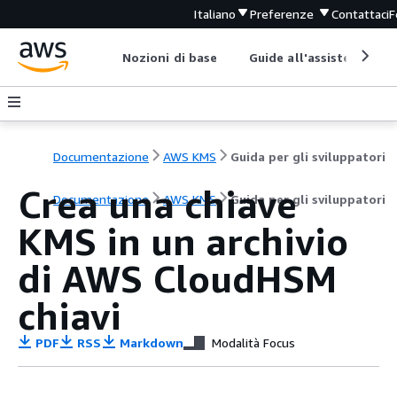
Italiano
Preferenze
Contattaci
F
Nozioni di base
Guide all'assistenza
Documentazione
AWS KMS
Guida per gli sviluppatori
Crea una chiave
Documentazione
AWS KMS
Guida per gli sviluppatori
KMS in un archivio
di AWS CloudHSM
chiavi
PDF
RSS
Markdown
Modalità Focus