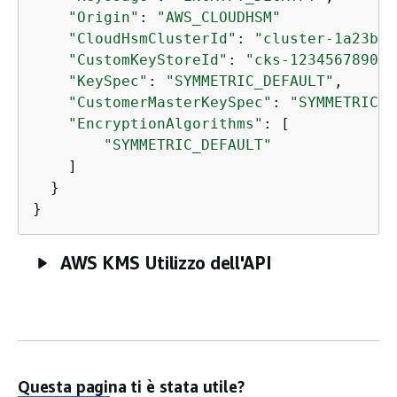
"Origin"
: 
"AWS_CLOUDHSM"
"CloudHsmClusterId"
: 
"cluster-1a23b4c
"CustomKeyStoreId"
: 
"cks-1234567890ab
"KeySpec"
: 
"SYMMETRIC_DEFAULT"
,

"CustomerMasterKeySpec"
: 
"SYMMETRIC_D
"EncryptionAlgorithms"
: [

"SYMMETRIC_DEFAULT"
    ]

  }

}
AWS KMS Utilizzo dell'API
Questa pagina ti è stata utile?