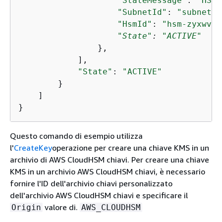
"StateMessage"
: 
"HSM 
"SubnetId"
: 
"subnet-b
"HsmId"
: 
"hsm-zyxwvut
"State"
: 
"ACTIVE"
                },

            ],

"State"
: 
"ACTIVE"
        }

    ]

}
Questo comando di esempio utilizza
l'
CreateKey
operazione per creare una chiave KMS in un
archivio di AWS CloudHSM chiavi. Per creare una chiave
KMS in un archivio AWS CloudHSM chiavi, è necessario
fornire l'ID dell'archivio chiavi personalizzato
dell'archivio AWS CloudHSM chiavi e specificare il
valore di.
Origin
AWS_CLOUDHSM