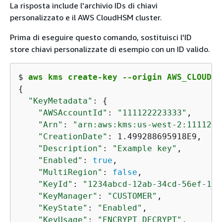
La risposta include l'archivio IDs di chiavi
personalizzato e il AWS CloudHSM cluster.
Prima di eseguire questo comando, sostituisci l'ID
store chiavi personalizzate di esempio con un ID valido.
$ 
aws kms create-key --origin AWS_CLOUDHS
{
"KeyMetadata"
: 
{
"AWSAccountId"
: 
"111122223333"
,

"Arn"
: 
"arn:aws:kms:us-west-2:1111222
"CreationDate"
: 1.499288695918E9,

"Description"
: 
"Example key"
,

"Enabled"
: 
true
,

"MultiRegion"
: 
false
,

"KeyId"
: 
"1234abcd-12ab-34cd-56ef-123
"KeyManager"
: 
"CUSTOMER"
,

"KeyState"
: 
"Enabled"
,

"KeyUsage"
: 
"ENCRYPT_DECRYPT"
,    
