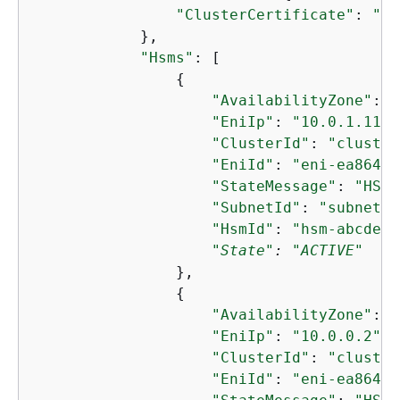
"ClusterCertificate"
: 
"--
            },

"Hsms"
: [

{
"AvailabilityZone"
: 
"
"EniIp"
: 
"10.0.1.11"
,

"ClusterId"
: 
"cluster
"EniId"
: 
"eni-ea8647e
"StateMessage"
: 
"HSM 
"SubnetId"
: 
"subnet-a
"HsmId"
: 
"hsm-abcdefg
"State"
: 
"ACTIVE"
                },

{
"AvailabilityZone"
: 
"
"EniIp"
: 
"10.0.0.2"
,

"ClusterId"
: 
"cluster
"EniId"
: 
"eni-ea8647e