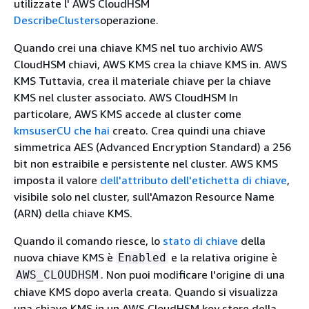
utilizzate l' AWS CloudHSM
DescribeClusters
operazione.
Quando crei una chiave KMS nel tuo archivio AWS
CloudHSM chiavi, AWS KMS crea la chiave KMS in. AWS
KMS Tuttavia, crea il materiale chiave per la chiave
KMS nel cluster associato. AWS CloudHSM In
particolare, AWS KMS accede al cluster come
kmsuserCU che hai
creato. Crea quindi una chiave
simmetrica AES (Advanced Encryption Standard) a 256
bit non estraibile e persistente nel cluster. AWS KMS
imposta il valore
dell'attributo dell'etichetta di chiave
,
visibile solo nel cluster, sull'Amazon Resource Name
(ARN) della chiave KMS.
Quando il comando riesce, lo
stato di chiave
della
nuova chiave KMS è
e la relativa origine è
Enabled
. Non puoi modificare l'origine di una
AWS_CLOUDHSM
chiave KMS dopo averla creata. Quando si visualizza
una chiave KMS in un AWS CloudHSM key store della