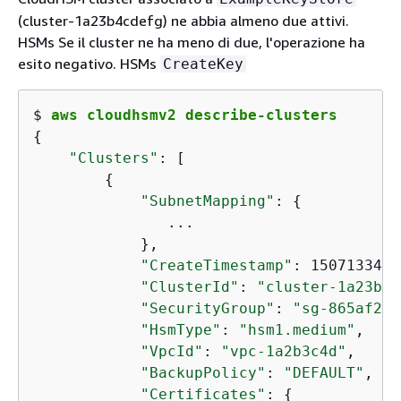
(cluster-1a23b4cdefg) ne abbia almeno due attivi.
HSMs Se il cluster ne ha meno di due, l'operazione ha
esito negativo. HSMs
CreateKey
$ 
aws cloudhsmv2 describe-clusters
{
"Clusters"
: [

{
"SubnetMapping"
: 
{
               ...

            },

"CreateTimestamp"
: 1507133412
"ClusterId"
: 
"cluster-1a23b4c
"SecurityGroup"
: 
"sg-865af2fb
"HsmType"
: 
"hsm1.medium"
,

"VpcId"
: 
"vpc-1a2b3c4d"
,

"BackupPolicy"
: 
"DEFAULT"
,

"Certificates"
: 
{