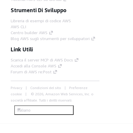
Strumenti Di Sviluppo
Libreria di esempi di codice AWS
AWS CLI
Centro builder AWS
Blog AWS sugli strumenti per sviluppatori
Link Utili
Scarica il server MCP di AWS Docs
Accedi alla Console AWS
Forum di AWS re:Post
Privacy
Condizioni del sito
Preferenze
cookie
© 2026, Amazon Web Services, Inc. o
società affiliate. Tutti i diritti riservati.
Italiano