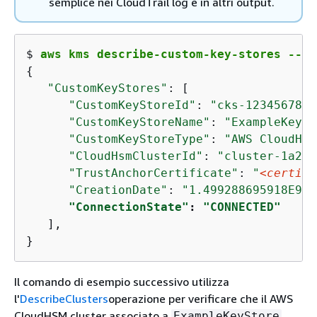
semplice nei CloudTrail log e in altri output.
$ 
aws kms describe-custom-key-stores --cu
{
"CustomKeyStores"
: [

"CustomKeyStoreId"
: 
"cks-1234567890
"CustomKeyStoreName"
: 
"ExampleKeySt
"CustomKeyStoreType"
: 
"AWS CloudHSM
"CloudHsmClusterId"
: 
"cluster-1a23b
"TrustAnchorCertificate"
: 
"
<certifi
"CreationDate"
: 
"1.499288695918E9"
,

"ConnectionState"
: 
"CONNECTED"
   ],

}
Il comando di esempio successivo utilizza
l'
DescribeClusters
operazione per verificare che il AWS
CloudHSM cluster associato a
ExampleKeyStore