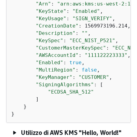
"Arn"
: 
"arn:aws:kms:us-west-2:111
"KeyState"
: 
"Enabled"
,

"KeyUsage"
: 
"SIGN_VERIFY"
,

"CreationDate"
: 1569973196.214,

"Description"
: 
""
,

"KeySpec"
: 
"ECC_NIST_P521"
,

"CustomerMasterKeySpec"
: 
"ECC_NIS
"AWSAccountId"
: 
"111122223333"
,

"Enabled"
: 
true
,

"MultiRegion"
: 
false
,

"KeyManager"
: 
"CUSTOMER"
,

"SigningAlgorithms"
: [

"ECDSA_SHA_512"
        ]

    }

}
Utilizzo di AWS KMS "Hello, World!"