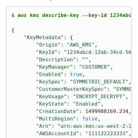
$ 
aws kms describe-key --key-id 1234abcd-
{
"KeyMetadata"
: 
{
"Origin"
: 
"AWS_KMS"
,

"KeyId"
: 
"1234abcd-12ab-34cd-56ef
"Description"
: 
""
,

"KeyManager"
: 
"CUSTOMER"
,

"Enabled"
: 
true
,

"KeySpec"
: 
"SYMMETRIC_DEFAULT"
,

"CustomerMasterKeySpec"
: 
"SYMMETR
"KeyUsage"
: 
"ENCRYPT_DECRYPT"
,

"KeyState"
: 
"Enabled"
,

"CreationDate"
: 1499988169.234,

"MultiRegion"
: 
false
,

"Arn"
: 
"arn:aws:kms:us-west-2:111
"AWSAccountId"
: 
"111122223333"
,
