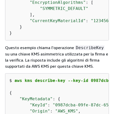
"EncryptionAlgorithms"
: [

"SYMMETRIC_DEFAULT"
        ],

"CurrentKeyMaterialId"
: 
"12345678
    }

}
Questo esempio chiama l'operazione
DescribeKey
su una chiave KMS asimmetrica utilizzata per la firma e
la verifica. La risposta include gli algoritmi di firma
supportati da AWS KMS per questa chiave KMS.
$ 
aws kms describe-key --key-id 0987dcba-
{
"KeyMetadata"
: 
{
"KeyId"
: 
"0987dcba-09fe-87dc-65ba
"Origin"
: 
"AWS_KMS"
,
