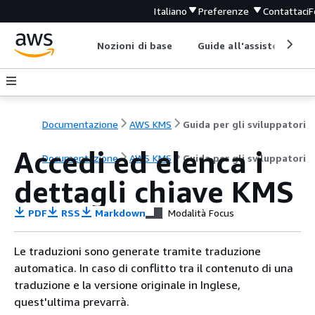
Italiano
Preferenze
Contattaci
F
Nozioni di base
Guide all'assistenza
Documentazione
AWS KMS
Guida per gli sviluppatori
Accedi ed elenca i
Documentazione
AWS KMS
Guida per gli sviluppatori
dettagli chiave KMS
PDF
RSS
Markdown
Modalità Focus
Le traduzioni sono generate tramite traduzione
automatica. In caso di conflitto tra il contenuto di una
traduzione e la versione originale in Inglese,
quest'ultima prevarrà.