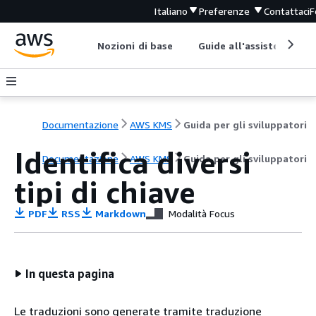
Italiano
Preferenze
Contattaci
F
Nozioni di base
Guide all'assistenza
Documentazione
AWS KMS
Guida per gli sviluppatori
Identifica diversi
Documentazione
AWS KMS
Guida per gli sviluppatori
tipi di chiave
PDF
RSS
Markdown
Modalità Focus
In questa pagina
Le traduzioni sono generate tramite traduzione