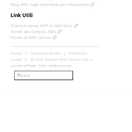
Blog AWS sugli strumenti per sviluppatori
Link Utili
Scarica il server MCP di AWS Docs
Accedi alla Console AWS
Forum di AWS re:Post
Privacy
Condizioni del sito
Preferenze
cookie
© 2026, Amazon Web Services, Inc. o
società affiliate. Tutti i diritti riservati.
Italiano