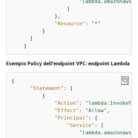
"lambda.amazonaws.c
                  ]

              },

"Resource"
: 
"*"
          }

      ]

    }
Esempio Policy dell'endpoint VPC: endpoint Lambda
{
"Statement"
: [

{
"Action"
: 
"lambda:InvokeFun
"Effect"
: 
"Allow"
,

"Principal"
: 
{
"Service"
: [

"lambda.amazonaws.c