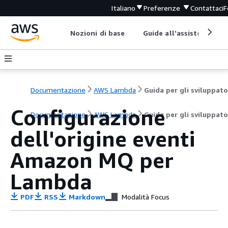
Italiano
Preferenze
Contattaci
F
Nozioni di base
Guide all'assistenza
Documentazione
AWS Lambda
Guida per gli sviluppato
Configurazione
Documentazione
AWS Lambda
Guida per gli sviluppato
dell'origine eventi
Amazon MQ per
Lambda
PDF
RSS
Markdown
Modalità Focus