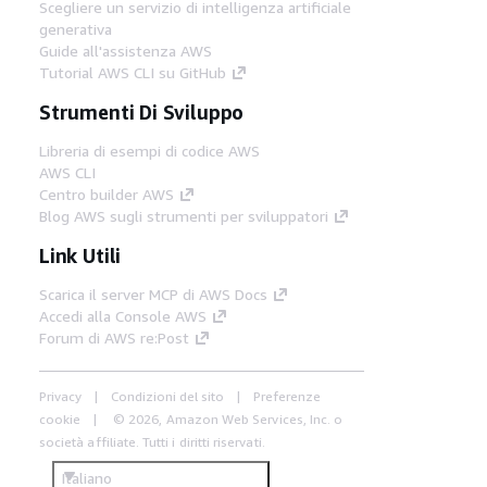
Scegliere un servizio di intelligenza artificiale
generativa
Guide all'assistenza AWS
Tutorial AWS CLI su GitHub
Strumenti Di Sviluppo
Libreria di esempi di codice AWS
AWS CLI
Centro builder AWS
Blog AWS sugli strumenti per sviluppatori
Link Utili
Scarica il server MCP di AWS Docs
Accedi alla Console AWS
Forum di AWS re:Post
Privacy
Condizioni del sito
Preferenze
cookie
© 2026, Amazon Web Services, Inc. o
società affiliate. Tutti i diritti riservati.
Italiano