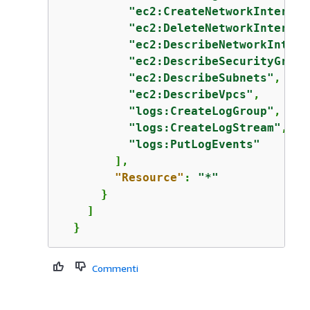
"ec2:CreateNetworkInterfac
"ec2:DeleteNetworkInterfac
"ec2:DescribeNetworkInterf
"ec2:DescribeSecurityGroup
"ec2:DescribeSubnets"
,

"ec2:DescribeVpcs"
,

"logs:CreateLogGroup"
,

"logs:CreateLogStream"
, 

"logs:PutLogEvents"
        ],

"Resource"
: 
"*"
      }

    ]

  }
Commenti