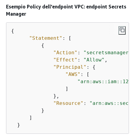
Esempio Policy dell'endpoint VPC: endpoint Secrets
Manager
{
"Statement"
: [

{
"Action"
: 
"secretsmanager:G
"Effect"
: 
"Allow"
,

"Principal"
: 
{
"AWS"
: [

"arn:aws::iam::1234
                  ]

              },

"Resource"
: 
"arn:aws::secre
          }

      ]

  }