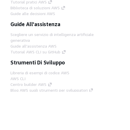
Tutorial pratici AWS
Biblioteca di soluzioni AWS
Guide alle decisioni AWS
Guide All'assistenza
Scegliere un servizio di intelligenza artificiale
generativa
Guide all'assistenza AWS
Tutorial AWS CLI su GitHub
Strumenti Di Sviluppo
Libreria di esempi di codice AWS
AWS CLI
Centro builder AWS
Blog AWS sugli strumenti per sviluppatori
Link Utili
Scarica il server MCP di AWS Docs
Accedi alla Console AWS
Forum di AWS re:Post