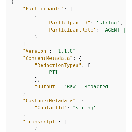
{
"Participants"
: [

{
"ParticipantId"
: 
"string"
,

"ParticipantRole"
: 
"AGENT | C
        }

    ],

"Version"
: 
"1.1.0"
,

"ContentMetadata"
: 
{
"RedactionTypes"
: [

"PII"
        ],

"Output"
: 
"Raw | Redacted"
    },

"CustomerMetadata"
: 
{
"ContactId"
: 
"string"
    },

"Transcript"
: [

{