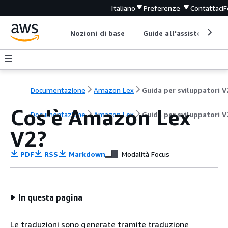
Italiano
Preferenze
Contattaci
F
Nozioni di base
Guide all'assistenza
Documentazione
Amazon Lex
Guida per sviluppatori V
Cos'è Amazon Lex
Documentazione
Amazon Lex
Guida per sviluppatori V
V2?
PDF
RSS
Markdown
Modalità Focus
In questa pagina
Le traduzioni sono generate tramite traduzione