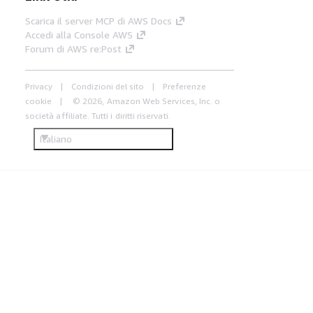
Scarica il server MCP di AWS Docs
Accedi alla Console AWS
Forum di AWS re:Post
Privacy
Condizioni del sito
Preferenze
cookie
© 2026, Amazon Web Services, Inc. o
società affiliate. Tutti i diritti riservati.
Italiano