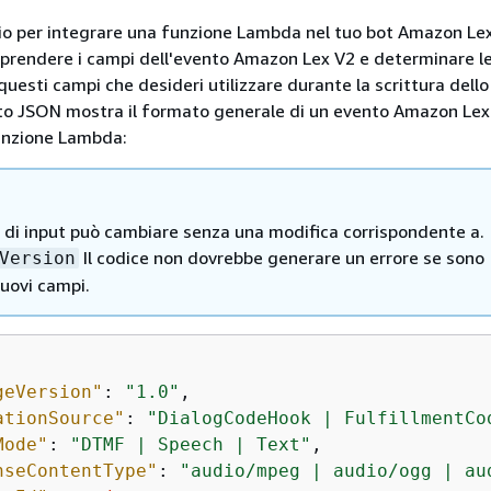
io per integrare una funzione Lambda nel tuo bot Amazon Le
prendere i campi dell'evento Amazon Lex V2 e determinare l
uesti campi che desideri utilizzare durante la scrittura dello s
o JSON mostra il formato generale di un evento Amazon Lex
unzione Lambda:
o di input può cambiare senza una modifica corrispondente a.
Il codice non dovrebbe generare un errore se sono
Version
nuovi campi.
geVersion"
: 
"1.0"
,

ationSource"
: 
"DialogCodeHook | FulfillmentCo
Mode"
: 
"DTMF | Speech | Text"
,

nseContentType"
: 
"audio/mpeg | audio/ogg | au