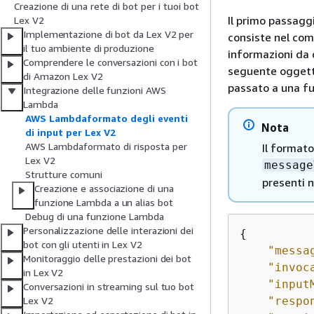
Creazione di una rete di bot per i tuoi bot
Il primo passagg
Lex V2
Implementazione di bot da Lex V2 per
consiste nel com
il tuo ambiente di produzione
informazioni da q
Comprendere le conversazioni con i bot
seguente oggett
di Amazon Lex V2
passato a una f
Integrazione delle funzioni AWS
Lambda
AWS Lambdaformato degli eventi
Nota
di input per Lex V2
AWS Lambdaformato di risposta per
Il format
Lex V2
message
Strutture comuni
presenti 
Creazione e associazione di una
funzione Lambda a un alias bot
Debug di una funzione Lambda
Personalizzazione delle interazioni dei
{
bot con gli utenti in Lex V2
"messa
Monitoraggio delle prestazioni dei bot
"invoc
in Lex V2
"input
Conversazioni in streaming sul tuo bot
"respo
Lex V2