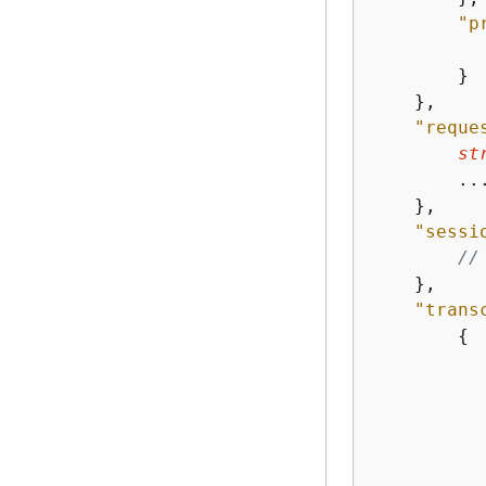
"p
        }

    },

"reque
st
        ...
    },

"sessi
//
    },

"trans
{
           