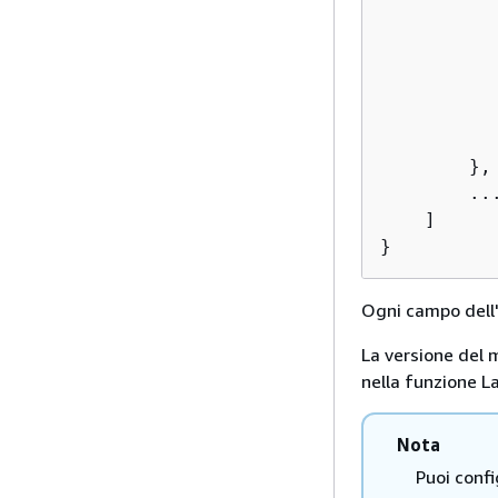
           
           
           
        },

        ...
    ]

}
Ogni campo dell'
La versione del 
nella funzione L
Nota
Puoi confi