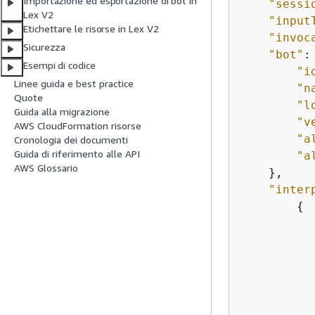
Importazione ed esportazione di bot in
"sessi
Lex V2
"input
Etichettare le risorse in Lex V2
"invoc
Sicurezza
"bot"
:
Esempi di codice
"i
Linee guida e best practice
"n
Quote
"l
Guida alla migrazione
"v
AWS CloudFormation risorse
"a
Cronologia dei documenti
Guida di riferimento alle API
"a
AWS Glossario
    },

"inter
{
           