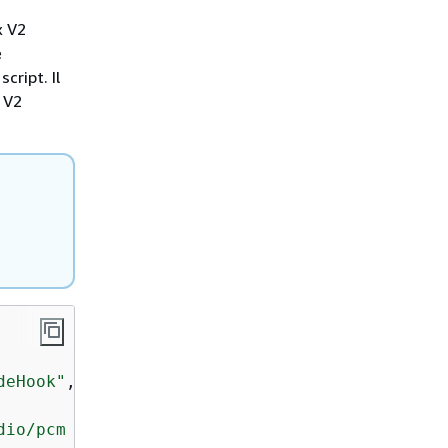
x V2
e
cript. Il
 V2
deHook"
,

dio/pcm | text/plain; charset=utf-8"
,
