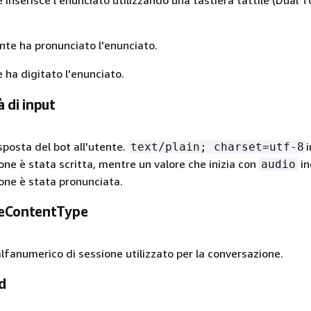
 inserisce l'enunciato utilizzando una tastiera tattile (Dual T
nte ha pronunciato l'enunciato.
 ha digitato l'enunciato.
 di input
sposta del bot all'utente.
text/plain; charset=utf-8
one è stata scritta, mentre un valore che inizia con
in
audio
ione è stata pronunciata.
eContentType
alfanumerico di sessione utilizzato per la conversazione.
d