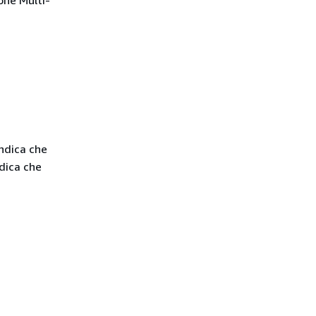
one Multi-
indica che
dica che