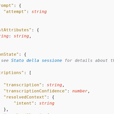
rompt"
: 
{
"attempt"
: 
string
stAttributes"
: 
{
ring
: 
string
,



onState"
: 
{
 see 
Stato della sessione
 for details about t
criptions"
: [

"transcription"
: 
string
,

"transcriptionConfidence"
: 
number
,

"resolvedContext"
: 
{
"intent"
: 
string
 },
