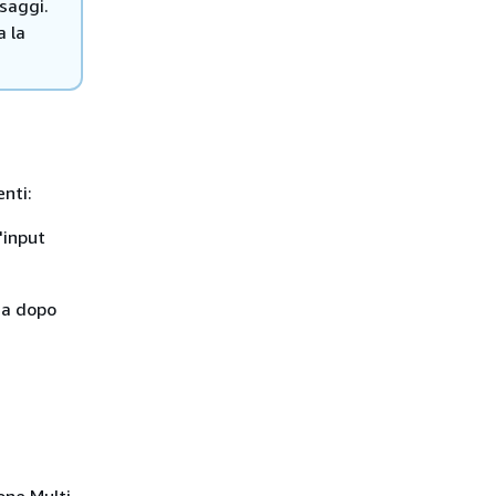
saggi.
a la
enti:
'input
da dopo