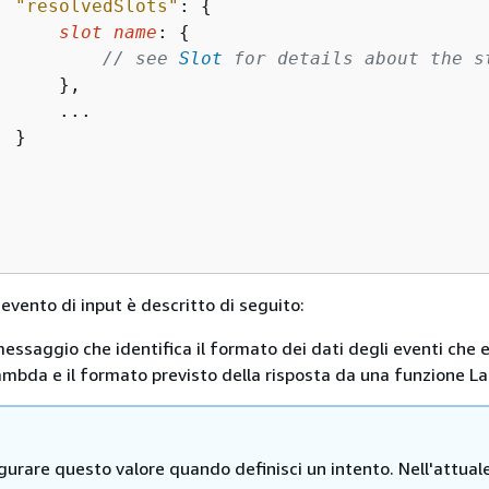
"resolvedSlots"
: 
{
slot name
: 
{
// see 
Slot
 for details about the s
     },

     ...

 }



evento di input è descritto di seguito:
messaggio che identifica il formato dei dati degli eventi che 
ambda e il formato previsto della risposta da una funzione L
gurare questo valore quando definisci un intento. Nell'attual