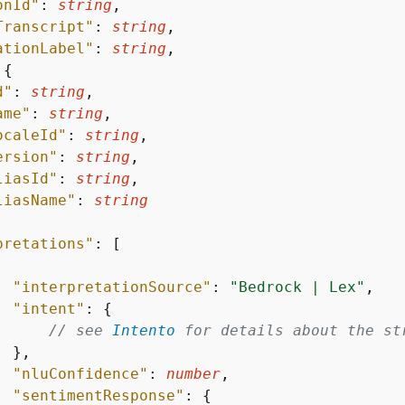
onId"
: 
string
,

Transcript"
: 
string
,

ationLabel"
: 
string
,

 
{
d"
: 
string
,

ame"
: 
string
,

ocaleId"
: 
string
,

ersion"
: 
string
,

liasId"
: 
string
,

liasName"
: 
string
pretations"
: [

"interpretationSource"
: 
"Bedrock | Lex"
,

"intent"
: 
{
// see 
Intento
 for details about the st
 },

"nluConfidence"
: 
number
,

"sentimentResponse"
: 
{