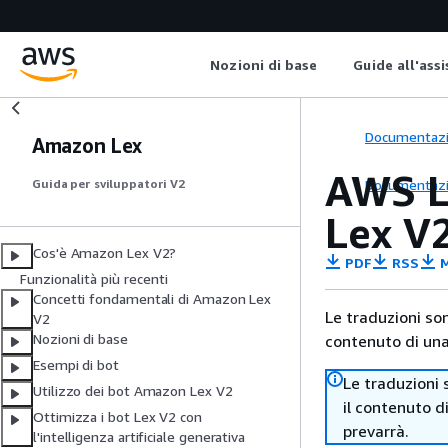
Nozioni di base
Guide all'ass
Documentaz
Amazon Lex
AWS L
Documentaz
Guida per sviluppatori V2
Lex V
Cos'è Amazon Lex V2?
PDF
RSS
M
Funzionalità più recenti
Concetti fondamentali di Amazon Lex
Le traduzioni so
V2
Nozioni di base
contenuto di una 
Esempi di bot
Le traduzioni 
Utilizzo dei bot Amazon Lex V2
il contenuto d
Ottimizza i bot Lex V2 con
prevarrà.
l'intelligenza artificiale generativa