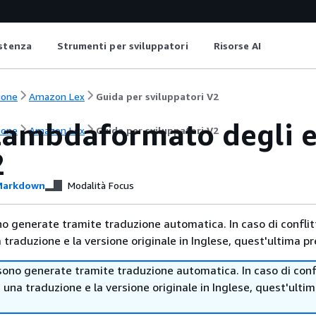
istenza
Strumenti per sviluppatori
Risorse AI
ione
Amazon Lex
Guida per sviluppatori V2
ambdaformato degli ev
ione
Amazon Lex
Guida per sviluppatori V2
2
arkdown
Modalità Focus
no generate tramite traduzione automatica. In caso di conflitt
traduzione e la versione originale in Inglese, quest'ultima pr
sono generate tramite traduzione automatica. In caso di confl
i una traduzione e la versione originale in Inglese, quest'ulti