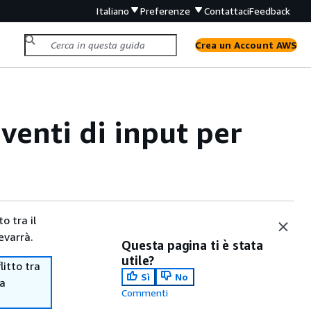
Italiano
Preferenze
Contattaci
Feedback
Crea un Account AWS
enti di input per
o tra il
evarrà.
Questa pagina ti è stata
utile?
itto tra
Sì
No
ma
Commenti