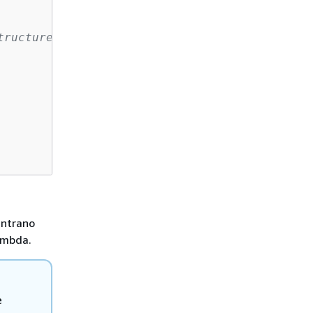
tructure
entrano
ambda.
e