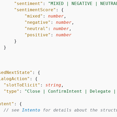
"sentiment"
: 
"MIXED | NEGATIVE | NEUTRA
"sentimentScore"
: 
{
"mixed"
: 
number
,

"negative"
: 
number
,

"neutral"
: 
number
,

"positive"
: 
number
     }

 }



sedNextState"
: 
{
ialogAction"
: 
{
"slotToElicit"
: 
string
,

"type"
: 
"Close | ConfirmIntent | Delegate |
ntent"
: 
{
// see 
Intento
 for details about the struct