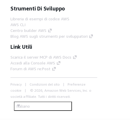
Strumenti Di Sviluppo
Libreria di esempi di codice AWS
AWS CLI
Centro builder AWS
Blog AWS sugli strumenti per sviluppatori
Link Utili
Scarica il server MCP di AWS Docs
Accedi alla Console AWS
Forum di AWS re:Post
Privacy
Condizioni del sito
Preferenze
cookie
© 2026, Amazon Web Services, Inc. o
società affiliate. Tutti i diritti riservati.
Italiano