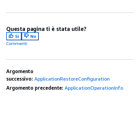
Questa pagina ti è stata utile?
Sì
No
Commenti
Argomento
successivo:
ApplicationRestoreConfiguration
Argomento precedente:
ApplicationOperationInfo