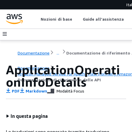
Ita
Nozioni di base
Guide all'assistenza
Documentazione
...
Docu
ApplicationOperati
Documentazione
Amazon Managed Service for Apache Flink (formerly Amazon K
onInfoDetails
Documentazione di riferimento delle API
PDF
Markdown
Modalità Focus
In questa pagina
Le traduzioni sono generate tramite traduzione