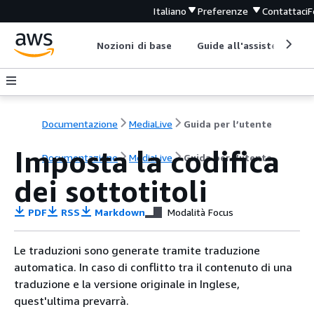
Italiano
Preferenze
Contattaci
F
Nozioni di base
Guide all'assistenza
Documentazione
MediaLive
Guida per l’utente
Imposta la codifica
Documentazione
MediaLive
Guida per l’utente
dei sottotitoli
PDF
RSS
Markdown
Modalità Focus
Le traduzioni sono generate tramite traduzione
automatica. In caso di conflitto tra il contenuto di una
traduzione e la versione originale in Inglese,
quest'ultima prevarrà.