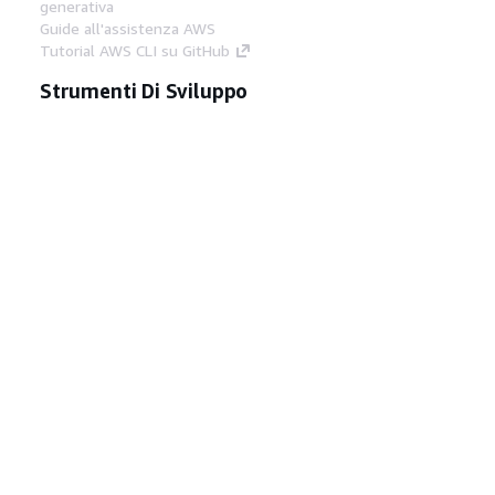
generativa
Guide all'assistenza AWS
Tutorial AWS CLI su GitHub
Strumenti Di Sviluppo
Libreria di esempi di codice AWS
AWS CLI
Centro builder AWS
Blog AWS sugli strumenti per sviluppatori
Link Utili
Scarica il server MCP di AWS Docs
Accedi alla Console AWS
Forum di AWS re:Post
Privacy
Condizioni del sito
Preferenze
cookie
© 2026, Amazon Web Services, Inc. o
società affiliate. Tutti i diritti riservati.
Italiano