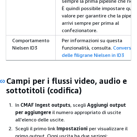
sempre la prima pipeline che rice
È quindi possibile impostare qui 
valore per garantire che la pipelin
arrivi sempre per prima al
confezionatore.
Comportamento
Per informazioni su questa
Nielsen ID3
funzionalità, consulta.
Conversio
delle filigrane Nielsen in ID3
Campi per i flussi video, audio e
sottotitoli (codifica)
In
CMAF Ingest outputs
, scegli
Aggiungi output
per aggiungere
il numero appropriato di uscite
all'elenco delle uscite.
Scegli il primo link
Impostazioni
per visualizzare il
primo output. Ogni uscita ha due sezioni: