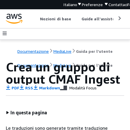
Italiano
Preferenze
Contattaci
F
Nozioni di base
Guide all'assistenza
Documentazione
MediaLive
Guida per l’utente
Crea un gruppo di
Documentazione
MediaLive
Guida per l’utente
output CMAF Ingest
PDF
RSS
Markdown
Modalità Focus
In questa pagina
Le traduzioni sono generate tramite traduzione