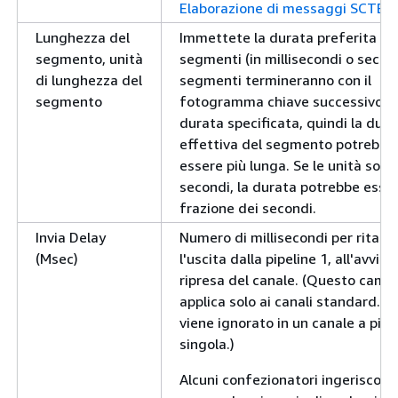
Elaborazione di messaggi SCTE 3
Lunghezza del
Immettete la durata preferita de
segmento, unità
segmenti (in millisecondi o secondi
di lunghezza del
segmenti termineranno con il
segmento
fotogramma chiave successivo al
durata specificata, quindi la dura
effettiva del segmento potrebbe
essere più lunga. Se le unità sono
secondi, la durata potrebbe esse
frazione dei secondi.
Invia Delay
Numero di millisecondi per ritard
(Msec)
l'uscita dalla pipeline 1, all'avvio o
ripresa del canale. (Questo campo
applica solo ai canali standard. Il 
viene ignorato in un canale a pipe
singola.)
Alcuni confezionatori ingeriscono