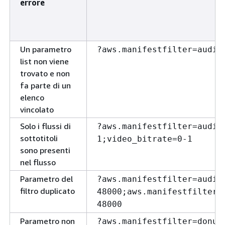
errore
Un parametro
?aws.manifestfilter=audio
list non viene
trovato e non
fa parte di un
elenco
vincolato
Solo i flussi di
?aws.manifestfilter=audio
sottotitoli
1;video_bitrate=0-1
sono presenti
nel flusso
Parametro del
?aws.manifestfilter=audio
filtro duplicato
48000;aws.manifestfilter=
48000
Parametro non
?aws.manifestfilter=donut