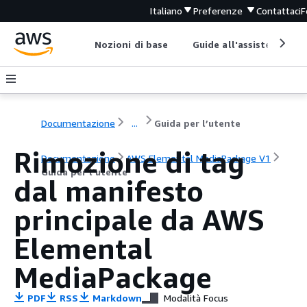
Italiano
Preferenze
Contattaci
F
Nozioni di base
Guide all'assistenza
Documentazione
...
Guida per l’utente
Rimozione di tag
Documentazione
AWS Elemental MediaPackage V1
Guida per l’utente
dal manifesto
principale da AWS
Elemental
MediaPackage
PDF
RSS
Markdown
Modalità Focus