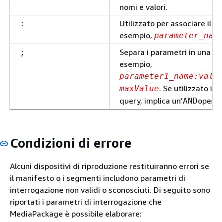
nomi e valori.
Utilizzato per associare il 
:
esempio,
parameter_nam
Separa i parametri in una q
;
esempio,
parameter1_name:valu
. Se utilizzato in
maxValue
query, implica un'
operaz
AND
Condizioni di errore
Alcuni dispositivi di riproduzione restituiranno errori se
il manifesto o i segmenti includono parametri di
interrogazione non validi o sconosciuti. Di seguito sono
riportati i parametri di interrogazione che
MediaPackage è possibile elaborare: