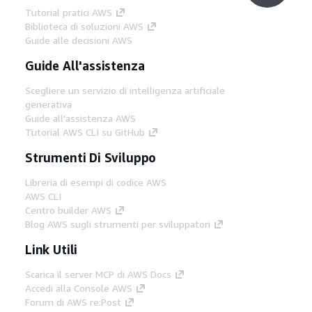
Tutorial pratici AWS
Biblioteca di soluzioni AWS
Guide alle decisioni AWS
Guide All'assistenza
Scegliere un servizio di intelligenza artificiale
generativa
Guide all'assistenza AWS
Tutorial AWS CLI su GitHub
Strumenti Di Sviluppo
Libreria di esempi di codice AWS
AWS CLI
Centro builder AWS
Blog AWS sugli strumenti per sviluppatori
Link Utili
Scarica il server MCP di AWS Docs
Accedi alla Console AWS
Forum di AWS re:Post