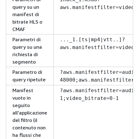
query su un
aws.manifestfilter=video_
manifest di
bitrate HLS o
CMAF
Parametri di
..._1.[ts|mp4|vtt..]?
query su una
aws.manifestfilter=video_
richiesta di
segmento
Parametro di
?aws.manifestfilter=audio
query ripetute
48000;aws.manifestfilter=
Manifest
?aws.manifestfilter=audio
vuoto in
1;video_bitrate=0-1
seguito
all'applicazione
del filtro (il
contenuto non
ha flussi che