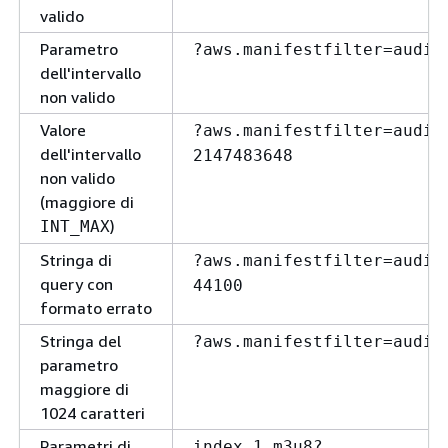
valido
Parametro
?aws.manifestfilter=audio
dell'intervallo
non valido
Valore
?aws.manifestfilter=audio
dell'intervallo
2147483648
non valido
(maggiore di
)
INT_MAX
Stringa di
?aws.manifestfilter=audio
query con
44100
formato errato
Stringa del
?aws.manifestfilter=audio
parametro
maggiore di
1024 caratteri
Parametri di
index_1.m3u8?