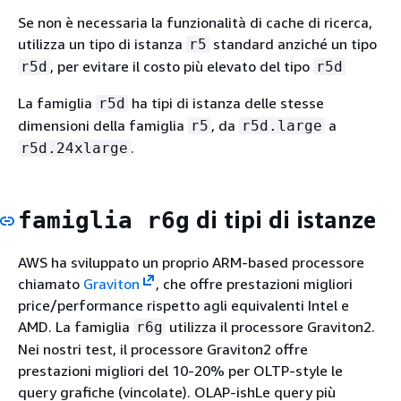
Se non è necessaria la funzionalità di cache di ricerca,
utilizza un tipo di istanza
standard anziché un tipo
r5
, per evitare il costo più elevato del tipo
r5d
r5d
La famiglia
ha tipi di istanza delle stesse
r5d
dimensioni della famiglia
, da
a
r5
r5d.large
.
r5d.24xlarge
di tipi di istanze
famiglia r6g
AWS ha sviluppato un proprio ARM-based processore
chiamato
Graviton
, che offre prestazioni migliori
price/performance rispetto agli equivalenti Intel e
AMD. La famiglia
utilizza il processore Graviton2.
r6g
Nei nostri test, il processore Graviton2 offre
prestazioni migliori del 10-20% per OLTP-style le
query grafiche (vincolate). OLAP-ishLe query più