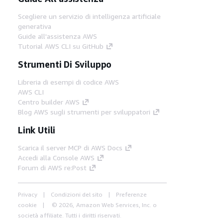
Scegliere un servizio di intelligenza artificiale
generativa
Guide all'assistenza AWS
Tutorial AWS CLI su GitHub
Strumenti Di Sviluppo
Libreria di esempi di codice AWS
AWS CLI
Centro builder AWS
Blog AWS sugli strumenti per sviluppatori
Link Utili
Scarica il server MCP di AWS Docs
Accedi alla Console AWS
Forum di AWS re:Post
Privacy
Condizioni del sito
Preferenze
cookie
© 2026, Amazon Web Services, Inc. o
società affiliate. Tutti i diritti riservati.