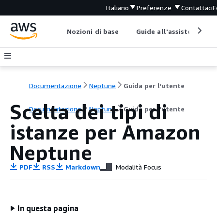
Italiano
Preferenze
Contattaci
F
Nozioni di base
Guide all'assistenza
Documentazione
Neptune
Guida per l’utente
Scelta dei tipi di
Documentazione
Neptune
Guida per l’utente
istanze per Amazon
Neptune
PDF
RSS
Markdown
Modalità Focus
In questa pagina