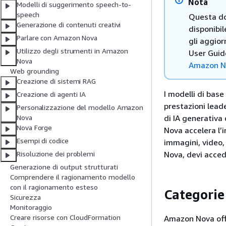
Nota
Modelli di suggerimento speech-to-
speech
Questa do
Generazione di contenuti creativi
disponibil
Parlare con Amazon Nova
gli aggio
Utilizzo degli strumenti in Amazon
User Guide
Nova
Amazon N
Web grounding
Creazione di sistemi RAG
I modelli di bas
Creazione di agenti IA
prestazioni lead
Personalizzazione del modello Amazon
di IA generativa
Nova
Nova Forge
Nova accelera l’i
Esempi di codice
immagini, video,
Nova, devi acced
Risoluzione dei problemi
Generazione di output strutturati
Comprendere il ragionamento modello
con il ragionamento esteso
Categorie
Sicurezza
Monitoraggio
Creare risorse con CloudFormation
Amazon Nova offr