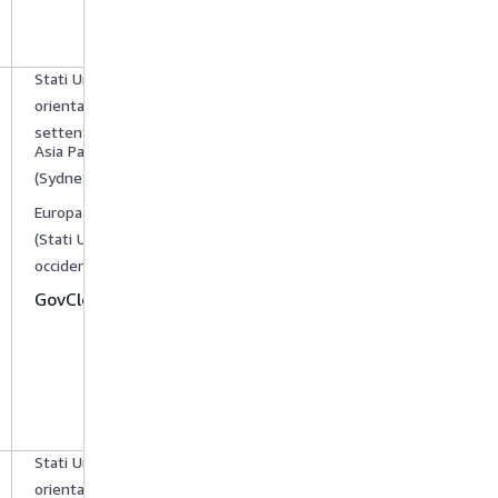
Stati Uniti
orientali (Virginia
1,
settentrionale)
Asia Pacifico
(Sydney) 1
,
1
Europa (Londra)
,
(Stati Uniti
occidentali)
AWS
GovCloud
Stati Uniti
orientali (Virginia