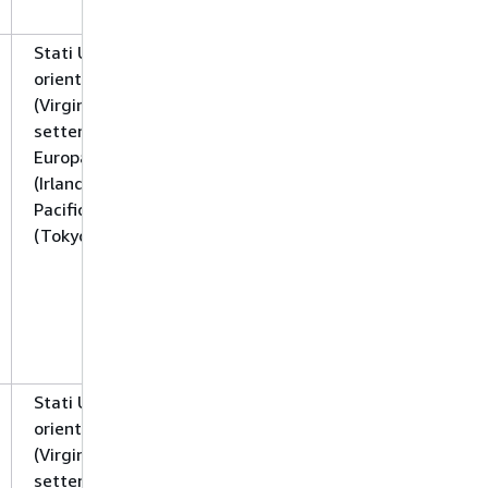
Stati Uniti
orientali
(Virginia
settentrionale),
Europa
(Irlanda) e Asia
Pacifico
(Tokyo)
Stati Uniti
orientali
(Virginia
settentrionale),