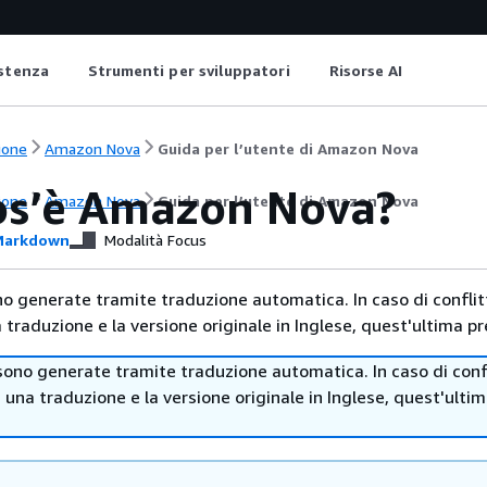
istenza
Strumenti per sviluppatori
Risorse AI
ione
Amazon Nova
Guida per l’utente di Amazon Nova
os’è Amazon Nova?
ione
Amazon Nova
Guida per l’utente di Amazon Nova
arkdown
Modalità Focus
no generate tramite traduzione automatica. In caso di conflitt
traduzione e la versione originale in Inglese, quest'ultima pr
sono generate tramite traduzione automatica. In caso di confl
i una traduzione e la versione originale in Inglese, quest'ulti