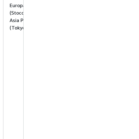
Europa
(Stoccolma) e
Asia Pacifico
(Tokyo)