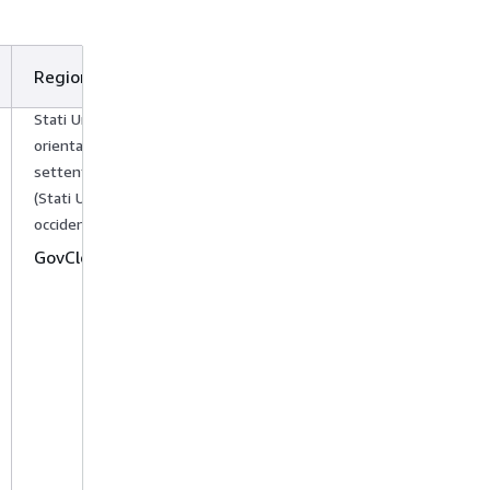
Regioni
Stati Uniti
orientali (Virginia
settentrionale) 1,
(Stati Uniti
occidentali)
AWS
GovCloud