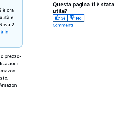
Questa pagina ti è stata
 è ora
utile?
alità e
Sì
No
 Nova 2
Commenti
à in
to prezzo-
licazioni
 Amazon
esto,
n Amazon