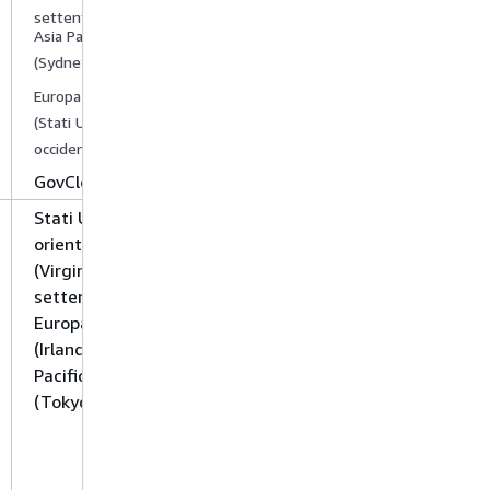
1,
settentrionale)
Asia Pacifico
(Sydney) 1
,
1
Europa (Londra)
,
(Stati Uniti
occidentali)
AWS
GovCloud
Stati Uniti
orientali
(Virginia
settentrionale),
Europa
(Irlanda) e Asia
Pacifico
(Tokyo)