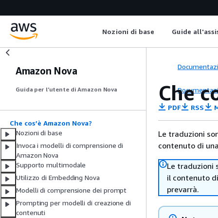
Nozioni di base
Guide all'ass
Documentaz
Amazon Nova
Che c
Documentaz
Guida per l’utente di Amazon Nova
PDF
RSS
M
Che cos’è Amazon Nova?
Nozioni di base
Le traduzioni so
contenuto di una 
Invoca i modelli di comprensione di
Amazon Nova
Supporto multimodale
Le traduzioni 
il contenuto d
Utilizzo di Embedding Nova
prevarrà.
Modelli di comprensione dei prompt
Prompting per modelli di creazione di
contenuti