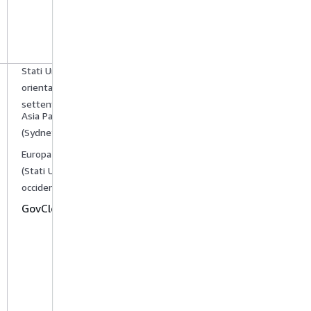
Stati Uniti
orientali (Virginia
1,
settentrionale)
Asia Pacifico
(Sydney) 1
,
1
Europa (Londra)
,
(Stati Uniti
occidentali)
AWS
GovCloud