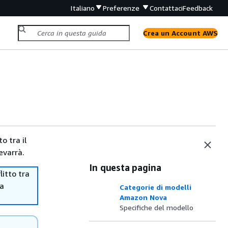
Italiano
Preferenze
Contattaci
Feedback
Crea un Account AWS
o tra il
evarrà.
In questa pagina
itto tra
ma
Categorie di modelli
Amazon Nova
Specifiche del modello