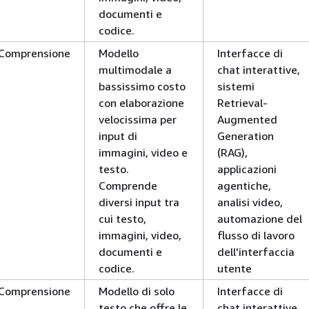
documenti e
codice.
Comprensione
Modello
Interfacce di
multimodale a
chat interattive,
bassissimo costo
sistemi
con elaborazione
Retrieval-
velocissima per
Augmented
input di
Generation
immagini, video e
(RAG),
testo.
applicazioni
Comprende
agentiche,
diversi input tra
analisi video,
cui testo,
automazione del
immagini, video,
flusso di lavoro
documenti e
dell'interfaccia
codice.
utente
Comprensione
Modello di solo
Interfacce di
testo che offre le
chat interattive,