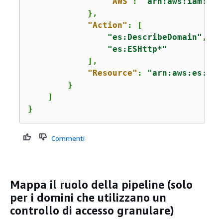
"AWS"
: 
"arn:aws:iam::
11
            },

"Action"
: [

"es:DescribeDomain"
,

"es:ESHttp*"
            ],

"Resource"
: 
"arn:aws:es:
us-
        }

    ]

}
Commenti
Mappa il ruolo della pipeline (solo
per i domini che utilizzano un
controllo di accesso granulare)