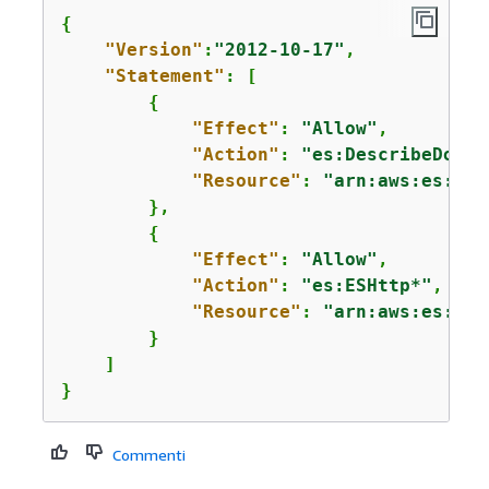
{
"Version"
:
"2012-10-17"
,

"Statement"
: [

{
"Effect"
: 
"Allow"
,

"Action"
: 
"es:DescribeDomai
"Resource"
: 
"arn:aws:es:*:
1
        },

{
"Effect"
: 
"Allow"
,

"Action"
: 
"es:ESHttp*"
,

"Resource"
: 
"arn:aws:es:*:
1
        }

    ]

}
Commenti