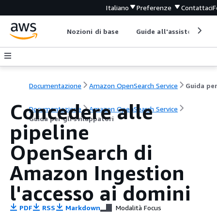
Italiano
Preferenze
Contattaci
F
Nozioni di base
Guide all'assistenza
Documentazione
Amazon OpenSearch Service
Concedere alle
Documentazione
Amazon OpenSearch Service
Guida per gli sviluppatori
pipeline
OpenSearch di
Amazon Ingestion
l'accesso ai domini
PDF
RSS
Markdown
Modalità Focus