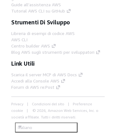
Guide all'assistenza AWS
Tutorial AWS CLI su GitHub
Strumenti Di Sviluppo
Libreria di esempi di codice AWS
AWS CLI
Centro builder AWS
Blog AWS sugli strumenti per sviluppatori
Link Utili
Scarica il server MCP di AWS Docs
Accedi alla Console AWS
Forum di AWS re:Post
Privacy
Condizioni del sito
Preferenze
cookie
© 2026, Amazon Web Services, Inc. o
società affiliate. Tutti i diritti riservati.
Italiano