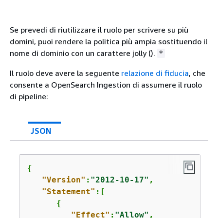
Se prevedi di riutilizzare il ruolo per scrivere su più
domini, puoi rendere la politica più ampia sostituendo il
nome di dominio con un carattere jolly ().
*
Il ruolo deve avere la seguente
relazione di fiducia
, che
consente a OpenSearch Ingestion di assumere il ruolo
di pipeline:
JSON
{
"Version"
:
"2012-10-17"
,

"Statement"
:[

{
"Effect"
:
"Allow"
,
