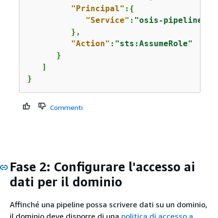
"Principal"
:
{
"Service"
:
"osis-pipelines.a
         },

"Action"
:
"sts:AssumeRole"
      }

   ]

}
Commenti
Fase 2: Configurare l'accesso ai
dati per il dominio
Affinché una pipeline possa scrivere dati su un dominio,
il dominio deve disporre di una
politica di accesso a