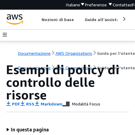
Italiano
Preferenze
Contattaci
F
Nozioni di base
Guide all'assistenza
Documentazione
AWS Organizations
Guida per l’utente
Esempi di policy di
Documentazione
AWS Organizations
Guida per l’utente
controllo delle
risorse
PDF
RSS
Markdown
Modalità Focus
In questa pagina