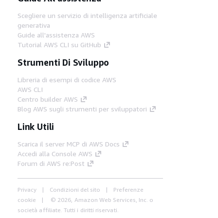
Scegliere un servizio di intelligenza artificiale
generativa
Guide all'assistenza AWS
Tutorial AWS CLI su GitHub
Strumenti Di Sviluppo
Libreria di esempi di codice AWS
AWS CLI
Centro builder AWS
Blog AWS sugli strumenti per sviluppatori
Link Utili
Scarica il server MCP di AWS Docs
Accedi alla Console AWS
Forum di AWS re:Post
Privacy
Condizioni del sito
Preferenze
cookie
© 2026, Amazon Web Services, Inc. o
società affiliate. Tutti i diritti riservati.